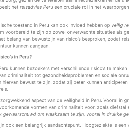
te zorg, gezien de variëteiten aan infectieziekten en de un
peelt het
reisadvies Peru
een cruciale rol in het waarborgen
ische toestand in Peru kan ook invloed hebben op
veilig r
 voorbereid te zijn op zowel onverwachte situaties als 
het belang van bewustzijn van risico’s besproken, zodat rei
ntuur kunnen aangaan.
isico’s in Peru?
 Peru kunnen bezoekers met verschillende risico’s te maken 
 van criminaliteit tot gezondheidsproblemen en sociale onrus
h hiervan bewust te zijn, zodat zij beter kunnen anticiperen
eis.
en zorgwekkend aspect van de veiligheid in Peru. Vooral in 
oorkomende vormen van criminaliteit voor, zoals diefstal 
k gewaarschuwd om waakzaam te zijn, vooral in drukke ge
ijn ook een belangrijk aandachtspunt. Hoogteziekte is ee