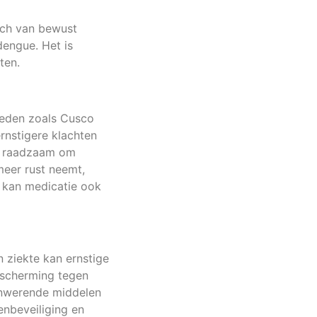
zich van bewust
dengue. Het is
ten.
bieden zoals Cusco
rnstigere klachten
et raadzaam om
meer rust neemt,
n kan medicatie ook
 ziekte kan ernstige
escherming tegen
enwerende middelen
enbeveiliging en