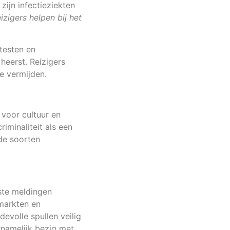
ijn infectieziekten
zigers helpen bij het
otesten en
heerst. Reizigers
e vermijden.
 voor cultuur en
iminaliteit als een
de soorten
ste meldingen
 markten en
devolle spullen veilig
rnamelijk bezig met