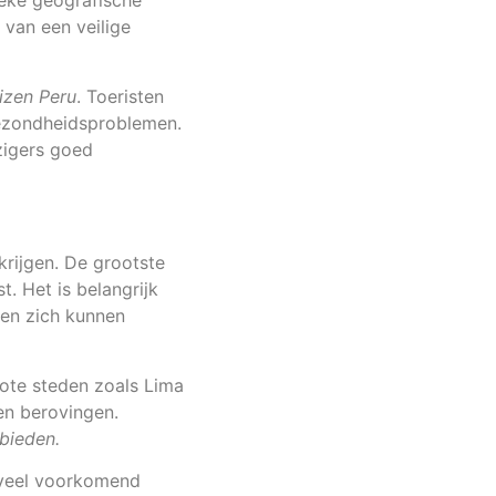
ieke geografische
 van een veilige
eizen Peru
. Toeristen
gezondheidsproblemen.
zigers goed
krijgen. De grootste
t. Het is belangrijk
 en zich kunnen
grote steden zoals Lima
en berovingen.
bieden.
n veel voorkomend