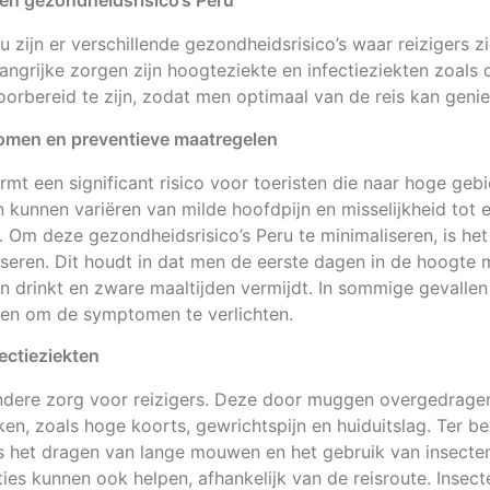
en gezondheidsrisico’s Peru
ru zijn er verschillende gezondheidsrisico’s waar reizigers 
angrijke zorgen zijn hoogteziekte en infectieziekten zoals 
orbereid te zijn, zodat men optimaal van de reis kan genie
omen en preventieve maatregelen
mt een significant risico voor toeristen die naar hoge ge
kunnen variëren van milde hoofdpijn en misselijkheid tot e
. Om deze gezondheidsrisico’s Peru te minimaliseren, is h
seren. Dit houdt in dat men de eerste dagen in de hoogte 
n drinkt en zware maaltijden vermijdt. In sommige gevalle
en om de symptomen te verlichten.
ectieziekten
ndere zorg voor reizigers. Deze door muggen overgedragen
n, zoals hoge koorts, gewrichtspijn en huiduitslag. Ter b
 is het dragen van lange mouwen en het gebruik van insect
ties kunnen ook helpen, afhankelijk van de reisroute. Insect