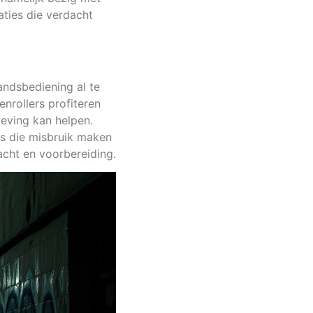
aties die verdacht
andsbediening al te
nrollers profiteren
geving kan helpen.
rs die misbruik maken
acht en voorbereiding.