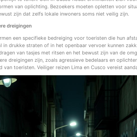
vormen van oplichting. Bezoekers moeten opletten voor situ
ewust zijn dat zelfs lokale inwoners soms niet veilig zijn.
ere dreigingen
rmen een specifieke bedreiging voor toeristen die hun afst
al in drukke straten of in het openbaar vervoer kunnen zakke
 dragen van tasjes met ritsen en het bewust zijn van de om
re dreigingen zijn, zoals agressieve bedelaars en oplichte
 van toeristen. Veiliger reizen Lima en Cusco vereist aand