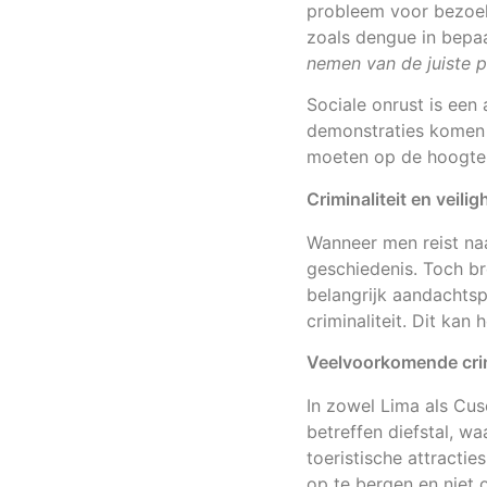
probleem voor bezoeke
zoals dengue in bepaa
nemen van de juiste 
Sociale onrust is een
demonstraties komen v
moeten op de hoogte b
Criminaliteit en veili
Wanneer men reist naa
geschiedenis. Toch br
belangrijk aandachtsp
criminaliteit. Dit ka
Veelvoorkomende crim
In zowel Lima als Cu
betreffen diefstal, wa
toeristische attractie
op te bergen en niet 