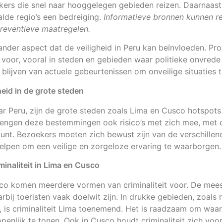
rs die snel naar hooggelegen gebieden reizen. Daarnaast z
lde regio’s een bedreiging.
Informatieve bronnen kunnen rei
preventieve maatregelen.
 ander aspect dat de veiligheid in Peru kan beïnvloeden. Pr
oor, vooral in steden en gebieden waar politieke onvrede 
lijven van actuele gebeurtenissen om onveilige situaties t
gheid in de grote steden
r Peru, zijn de grote steden zoals Lima en Cusco hotspots
engen deze bestemmingen ook risico’s met zich mee, met cr
unt. Bezoekers moeten zich bewust zijn van de verschillen
n helpen om een veilige en zorgeloze ervaring te waarborgen.
inaliteit in Lima en Cusco
sco komen meerdere vormen van criminaliteit voor. De mee
arbij toeristen vaak doelwit zijn. In drukke gebieden, zoals
s, is criminaliteit Lima toenemend. Het is raadzaam om waar
openlijk te tonen. Ook in Cusco houdt criminaliteit zich voo