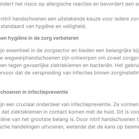
ndert het risico op allergische reacties en bevordert een 
itril handschoenen een uitstekende keuze voor iedere zor
 standaard van hygiëne en veiligheid.
nen hygiëne in de zorg verbeteren
ijn essentieel in de zorgsector en bieden een belangrijke bi
eze wegwerphandschoenen zijn ontworpen om zowel zorgpro
en tegen gevaarlijke ziektekiemen en bacteriën. Het gebruik
voor dat de verspreiding van infecties binnen zorginstell
dschoenen in infectiepreventie
ijn een cruciaal onderdeel van infectiepreventie. Ze vormen
 dat ziektekiemen in contact komen met de huid. Dit is voor
ëne van het grootste belang is. Door nitril handschoenen 
che handelingen uitvoeren, wetende dat de kans op besmet