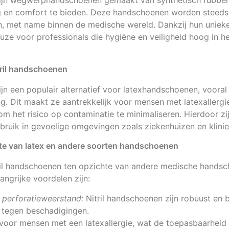
zijn wegwerphandschoenen gemaakt van synthetisch rubbe
 en comfort te bieden. Deze handschoenen worden steeds 
en, met name binnen de medische wereld. Dankzij hun uniek
uze voor professionals die hygiëne en veiligheid hoog in 
ril handschoenen
ijn een populair alternatief voor latexhandschoenen, voora
ing. Dit maakt ze aantrekkelijk voor mensen met latexallergi
om het risico op contaminatie te minimaliseren. Hierdoor zi
bruik in gevoelige omgevingen zoals ziekenhuizen en klinie
te van latex en andere soorten handschoenen
ril handschoenen ten opzichte van andere medische handsc
langrijke voordelen zijn:
 perforatieweerstand:
Nitril handschoenen zijn robuust en
f tegen beschadigingen.
voor mensen met een latexallergie, wat de toepasbaarheid 