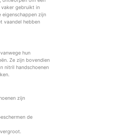
r, ontworpen om een
vaker gebruikt in
e eigenschappen zijn
het vaandel hebben
l vanwege hun
eën. Ze zijn bovendien
jn nitril handschoenen
ken.
hoenen zijn
 beschermen de
vergroot.