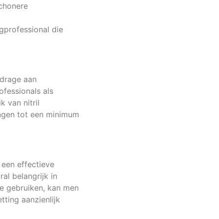
schonere
gprofessional die
jdrage aan
fessionals als
 van nitril
ingen tot een minimum
 een effectieve
al belangrijk in
te gebruiken, kan men
ting aanzienlijk