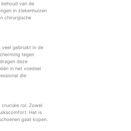
et behoud van de
ingen in ziekenhuizen
an chirurgische
 veel gebruikt in de
scherming tegen
 dragen deze
iën in het voedsel
essional die
 cruciale rol. Zowel
uikscomfort. Het is
dschoenen gaat kopen.