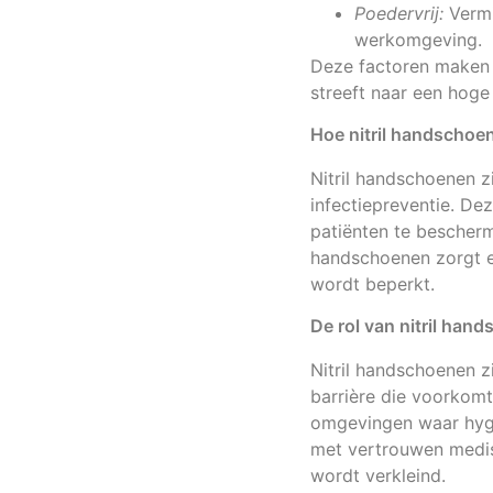
Poedervrij:
Vermi
werkomgeving.
Deze factoren maken n
streeft naar een hoge
Hoe nitril handschoe
Nitril handschoenen z
infectiepreventie. D
patiënten te bescherm
handschoenen zorgt er
wordt beperkt.
De rol van nitril han
Nitril handschoenen z
barrière die voorkomt
omgevingen waar hygi
met vertrouwen medis
wordt verkleind.