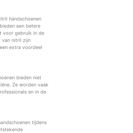
nitril handschoenen
 bieden een betere
t voor gebruik in de
n nitril zijn
 een extra voordeel
hoenen bieden niet
giëne. Ze worden vaak
ofessionals en in de
 handschoenen tijdens
itstekende