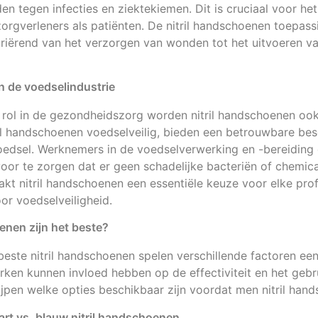
den tegen infecties en ziektekiemen. Dit is cruciaal voor h
zorgverleners als patiënten. De nitril handschoenen toepass
 variërend van het verzorgen van wonden tot het uitvoeren v
n de voedselindustrie
 rol in de gezondheidszorg worden nitril handschoenen ook
ril handschoenen voedselveilig, bieden een betrouwbare be
voedsel. Werknemers in de voedselverwerking en -bereiding
r te zorgen dat er geen schadelijke bacteriën of chemical
kt nitril handschoenen een essentiële keuze voor elke prof
or voedselveiligheid.
enen zijn het beste?
beste nitril handschoenen spelen verschillende factoren een
rken kunnen invloed hebben op de effectiviteit en het gebr
ijpen welke opties beschikbaar zijn voordat men nitril han
art vs. blauw nitril handschoenen