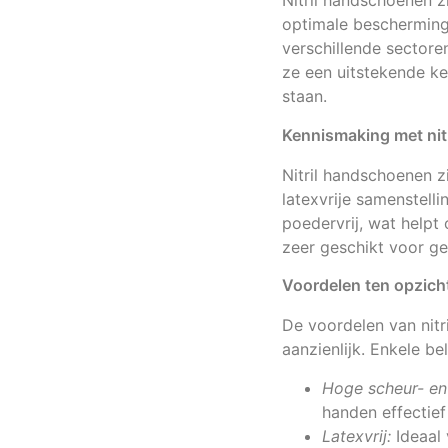
Nitril handschoenen 
optimale bescherming
verschillende sector
ze een uitstekende ke
staan.
Kennismaking met nit
Nitril handschoenen z
latexvrije samenstell
poedervrij, wat helpt 
zeer geschikt voor ge
Voordelen ten opzich
De voordelen van nit
aanzienlijk. Enkele be
Hoge scheur- en
handen effectie
Latexvrij:
Ideaal 