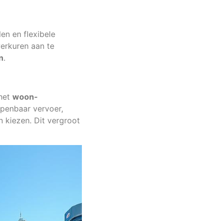
en en flexibele
werkuren aan te
n
.
 het
woon-
openbaar vervoer,
 kiezen. Dit vergroot