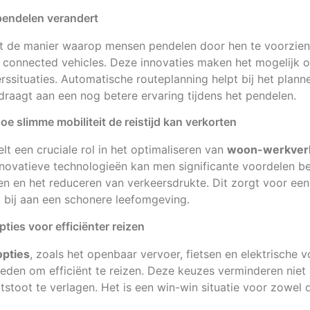
pendelen verandert
t de manier waarop mensen pendelen door hen te voorzien 
 connected vehicles. Deze innovaties maken het mogelijk om
rssituaties. Automatische routeplanning helpt bij het plan
ijdraagt aan een nog betere ervaring tijdens het pendelen.
 slimme mobiliteit de reistijd kan verkorten
lt een cruciale rol in het optimaliseren van
woon-werkver
novatieve technologieën kan men significante voordelen be
den en het reduceren van verkeersdrukte. Dit zorgt voor e
t bij aan een schonere leefomgeving.
ies voor efficiënter reizen
pties
, zoals het openbaar vervoer, fietsen en elektrische 
eden om efficiënt te reizen. Deze keuzes verminderen niet al
stoot te verlagen. Het is een win-win situatie voor zowel d