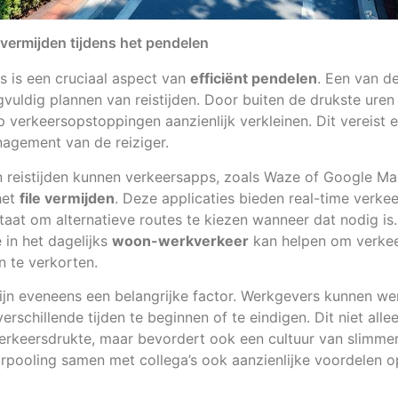
e vermijden tijdens het pendelen
es is een cruciaal aspect van
efficiënt pendelen
. Een van d
gvuldig plannen van reistijden. Door buiten de drukste uren
 verkeersopstoppingen aanzienlijk verkleinen. Dit vereist 
nagement van de reiziger.
n reistijden kunnen verkeersapps, zoals Waze of Google Ma
het
file vermijden
. Deze applicaties bieden real-time verke
staat om alternatieve routes te kiezen wanneer dat nodig is
 in het dagelijks
woon-werkverkeer
kan helpen om verkee
n te verkorten.
zijn eveneens een belangrijke factor. Werkgevers kunnen w
chillende tijden te beginnen of te eindigen. Dit niet allee
erkeersdrukte, maar bevordert ook een cultuur van slimmer
rpooling samen met collega’s ook aanzienlijke voordelen op