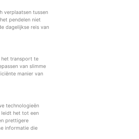
ch verplaatsen tussen
het pendelen niet
de dagelijkse reis van
het transport te
toepassen van slimme
ciënte manier van
uwe technologieën
leidt het tot een
en prettigere
me informatie die