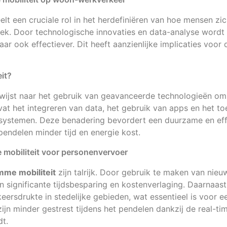
lt een cruciale rol in het herdefiniëren van hoe mensen zi
ek. Door technologische innovaties en data-analyse wordt 
ar ook effectiever. Dit heeft aanzienlijke implicaties voor 
eit?
wijst naar het gebruik van geavanceerde technologieën om 
vat het integreren van data, het gebruik van apps en het 
stemen. Deze benadering bevordert een duurzame en effi
pendelen minder tijd en energie kost.
 mobiliteit voor personenvervoer
mme mobiliteit
zijn talrijk. Door gebruik te maken van nie
 significante tijdsbesparing en kostenverlaging. Daarnaast 
eersdrukte in stedelijke gebieden, wat essentieel is voor e
ijn minder gestrest tijdens het pendelen dankzij de real-ti
t.