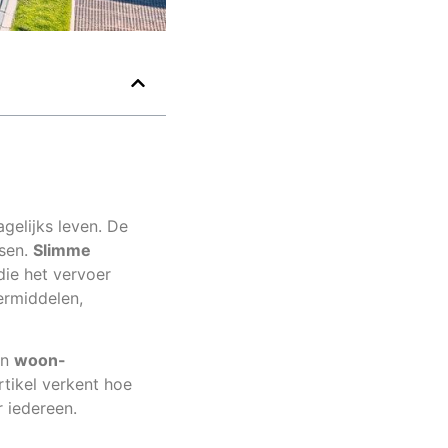
gelijks leven. De
nsen.
Slimme
die het vervoer
ermiddelen,
un
woon-
rtikel verkent hoe
r iedereen.