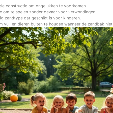
iele constructie om ongelukken te voorkomen.
e om te spelen zonder gevaar voor verwondingen.
ilig zandtype dat geschikt is voor kinderen.
 vuil en dieren buiten te houden wanneer de zandbak niet i