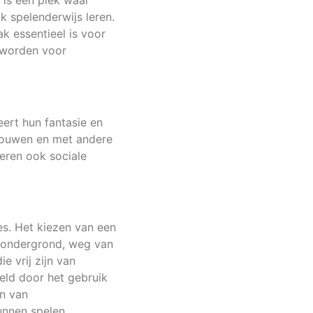
 is een plek waar
jk spelenderwijs leren.
k essentieel is voor
 worden voor
ert hun fantasie en
 bouwen en met andere
eren ook sociale
es. Het kiezen van een
e ondergrond, weg van
e vrij zijn van
eld door het gebruik
en van
unnen spelen.