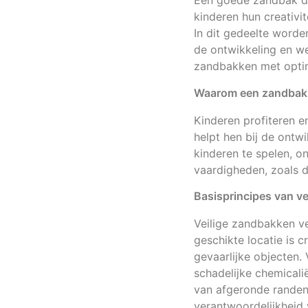
Een goede zandbak do
kinderen hun creativit
In dit gedeelte worde
de ontwikkeling en w
zandbakken met optim
Waarom een zandbak b
Kinderen profiteren e
helpt hen bij de ont
kinderen te spelen, o
vaardigheden, zoals 
Basisprincipes van ve
Veilige zandbakken ve
geschikte locatie is
gevaarlijke objecten. 
schadelijke chemical
van afgeronde randen
verantwoordelijkheid 