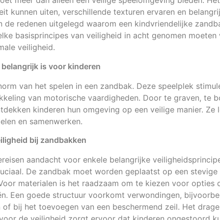
et meer dan alleen een veilige speelomgeving bieden. Het
eit kunnen uiten, verschillende texturen ervaren en belangri
n de redenen uitgelegd waarom een kindvriendelijke zandba
elke basisprincipes van veiligheid in acht genomen moeten
ale veiligheid.
elangrijk is voor kinderen
norm van het spelen in een zandbak. Deze speelplek stimule
wikkeling van motorische vaardigheden. Door te graven, te
ntdekken kinderen hun omgeving op een veilige manier. Ze l
delen en samenwerken.
iligheid bij zandbakken
reisen aandacht voor enkele belangrijke veiligheidsprincip
 cruciaal. De zandbak moet worden geplaatst op een stevig
Voor materialen is het raadzaam om te kiezen voor opties di
iën. Een goede structuur voorkomt verwondingen, bijvoorbe
 of bij het toevoegen van een beschermend zeil. Het drag
voor de veiligheid zorgt ervoor dat kinderen ongestoord k