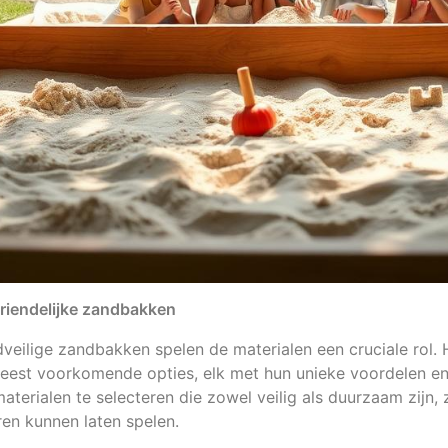
vriendelijke zandbakken
ndveilige zandbakken spelen de materialen een cruciale rol.
eest voorkomende opties, elk met hun unieke voordelen e
materialen te selecteren die zowel veilig als duurzaam zijn
ren kunnen laten spelen.