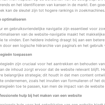
 trends en het identificeren van kansen in de markt. Een go
 kan de sleutel zijn tot hogere rankings in zoekmachines
e optimaliseren
ur en gebruiksvriendelijke navigatie zijn essentieel voor zo
timaliseren van de website-navigatie maakt het makkelijk
e te vinden. Een heldere indeling draagt bij aan een betere
 door een logische hiërarchie van pagina’s en het gebruik v
ategieën toepassen
ategieën zijn cruciaal voor het aantrekken en behouden va
n de inhoud zorgt ervoor dat de website relevant blijft. He
re belangrijke strategie; dit houdt in dat men content ontw
te ondernemen, zoals het invullen van formulieren of het 
tegieën toe te passen, kan men de impact van de website a
fessionele hulp bij het maken van een website
essionele hulp voor het ontwikkelen van een website biedt 