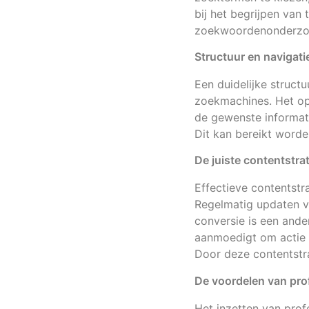
bij het begrijpen van
zoekwoordenonderzoek
Structuur en navigati
Een duidelijke structu
zoekmachines. Het op
de gewenste informati
Dit kan bereikt worden
De juiste contentstr
Effectieve contentstr
Regelmatig updaten va
conversie is een ande
aanmoedigt om actie 
Door deze contentstra
De voordelen van pro
Het inzetten van prof