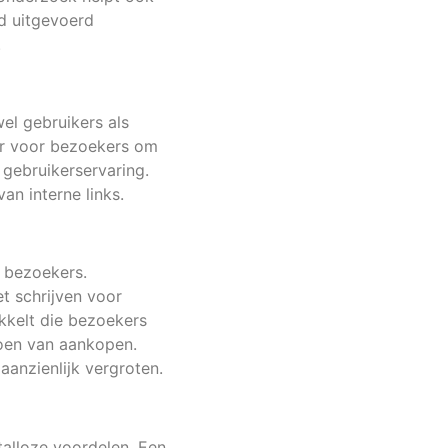
ed uitgevoerd
.
wel gebruikers als
er voor bezoekers om
 gebruikerservaring.
an interne links.
n bezoekers.
t schrijven voor
ikkelt die bezoekers
doen van aankopen.
anzienlijk vergroten.
talloze voordelen. Een