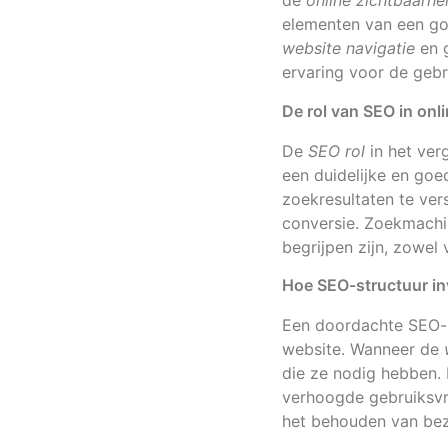
de
online zichtbaarhe
elementen van een go
website navigatie
en g
ervaring voor de gebr
De rol van SEO in onl
De
SEO rol
in het ver
een duidelijke en go
zoekresultaten te ver
conversie. Zoekmachi
begrijpen zijn, zowel 
Hoe SEO-structuur inv
Een doordachte SEO-s
website. Wanneer de
die ze nodig hebben. 
verhoogde gebruiksvri
het behouden van bez