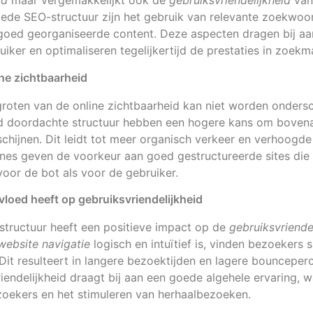
id
maar vergemakkelijkt ook de
gebruiksvriendelijkheid
van 
ede SEO-structuur zijn het gebruik van relevante zoekwoor
oed georganiseerde content. Deze aspecten dragen bij aa
uiker en optimaliseren tegelijkertijd de prestaties in zoekm
ine zichtbaarheid
groten van de online zichtbaarheid kan niet worden onders
ed doordachte structuur hebben een hogere kans om bovena
schijnen. Dit leidt tot meer organisch verkeer en verhoogd
nes geven de voorkeur aan goed gestructureerde sites die
voor de bot als voor de gebruiker.
loed heeft op gebruiksvriendelijkheid
tructuur heeft een positieve impact op de
gebruiksvriende
website navigatie
logisch en intuïtief is, vinden bezoekers s
Dit resulteert in langere bezoektijden en lagere bounceper
endelijkheid draagt bij aan een goede algehele ervaring, wa
oekers en het stimuleren van herhaalbezoeken.