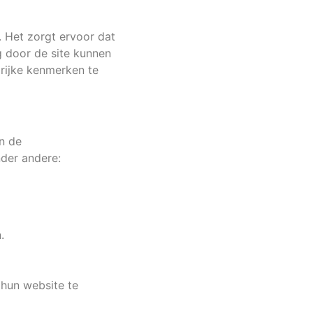
 Het zorgt ervoor dat
 door de site kunnen
grijke kenmerken te
n de
nder andere:
.
hun website te