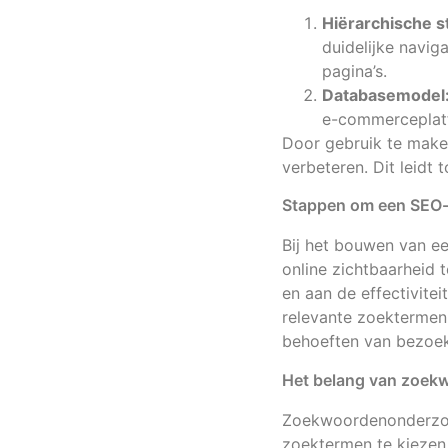
Hiërarchische s
duidelijke navig
pagina’s.
Databasemodel
e-commerceplatf
Door gebruik te mak
verbeteren. Dit leidt
Stappen om een SEO-v
Bij het bouwen van e
online zichtbaarheid 
en aan de effectivite
relevante zoektermen 
behoeften van bezoek
Het belang van zoe
Zoekwoordenonderzoek
zoektermen te kiezen