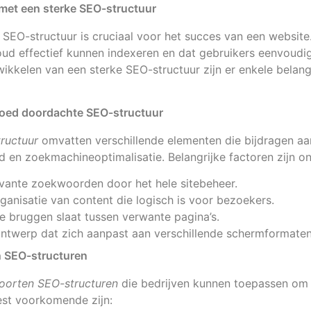
met een sterke SEO-structuur
EO-structuur is cruciaal voor het succes van een website.
ud effectief kunnen indexeren en dat gebruikers eenvoudig
twikkelen van een sterke SEO-structuur zijn er enkele belan
oed doordachte SEO-structuur
ructuur
omvatten verschillende elementen die bijdragen aa
id en zoekmachineoptimalisatie. Belangrijke factoren zijn o
evante zoekwoorden door het hele sitebeheer.
rganisatie van content die logisch is voor bezoekers.
die bruggen slaat tussen verwante pagina’s.
ontwerp dat zich aanpast aan verschillende schermformaten
n SEO-structuren
oorten SEO-structuren
die bedrijven kunnen toepassen om 
est voorkomende zijn: