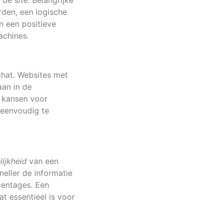
de site. Belangrijke
den, een logische
n een positieve
achines.
chat. Websites met
an in de
e kansen voor
 eenvoudig te
lijkheid
van een
neller de informatie
centages. Een
t essentieel is voor