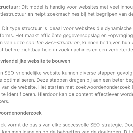
tructuur:
Dit model is handig voor websites met veel inhou
atiestructuur en helpt zoekmachines bij het begrijpen van de
:
Dit type structuur is ideaal voor websites die dynamische
orms. Het maakt efficiënte gegevensopslag en -opvraging
en van deze
soorten SEO-structuren
, kunnen bedrijven hun
 tot betere zichtbaarheid in zoekmachines en een verbeterde
riendelijke website te bouwen
en SEO-vriendelijke website kunnen diverse stappen gevo
te optimaliseren. Deze stappen dragen bij aan een beter be
it van de website. Het starten met zoekwoordenonderzoek i
te identificeren. Hierdoor kan de content effectiever wor
ers.
kwoordenonderzoek
 vormt de basis van elke succesvolle SEO-strategie. Door
, kan men inspelen op de behoeften van de doelgroep. Dit