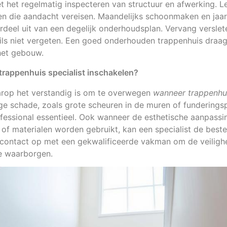
t het regelmatig inspecteren van structuur en afwerking. Let
en die aandacht vereisen. Maandelijks schoonmaken en jaar
deel uit van een degelijk onderhoudsplan. Vervang verslet
ls niet vergeten. Een goed onderhouden trappenhuis draagt 
 het gebouw.
trappenhuis specialist inschakelen?
rop het verstandig is om te overwegen
wanneer trappenhui
tige schade, zoals grote scheuren in de muren of funderings
fessional essentieel. Ook wanneer de esthetische aanpassi
 of materialen worden gebruikt, kan een specialist de beste 
jd contact op met een gekwalificeerde vakman om de veilighei
te waarborgen.