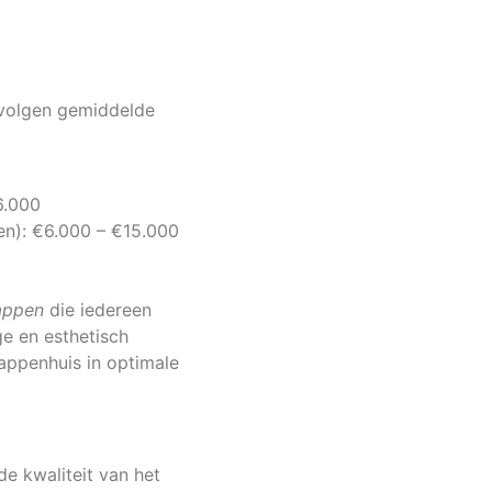
 volgen gemiddelde
6.000
gen): €6.000 – €15.000
appen
die iedereen
e en esthetisch
appenhuis in optimale
e kwaliteit van het