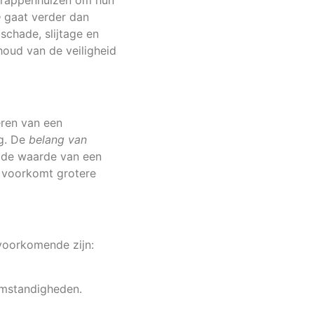
 trappenhuizen om hun
e
gaat verder dan
schade, slijtage en
houd van de veiligheid
ëren van een
ng. De
belang van
 de waarde van een
 voorkomt grotere
voorkomende zijn:
 omstandigheden.