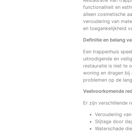
Restauratie van trapp
functionaliteit en es
alleen cosmetische aa
veroudering van mater
en toegankelijkheid
Definitie en belang v
Een trappenhuis speelt
uitnodigende en veil
restauratie
is niet te
woning en dragen bij
problemen op de lange
Veelvoorkomende rede
Er zijn verschillende
r
Veroudering van 
Slijtage door da
Waterschade die 