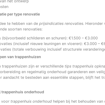
 van het ontwerp
osten
atie per type renovatie
 idee te hebben van de
prijsindicaties renovaties
. Hieronder
ende soorten renovaties:
s (bijvoorbeeld schilderen en schuren): €1.500 – €3.000
ovaties (inclusief nieuwe leuningen en vloeren): €3.000 – €
vaties (totale verbouwing inclusief structurele veranderin
ppen van trappenhuizen
 trappenhuizen zijn er verschillende
tips trappenhuis opkn
orbereiding en regelmatig onderhoud garanderen een veilig
aandacht te besteden aan essentiële stappen, blijft het tr
ij trappenhuis onderhoud
 voor trappenhuis onderhoud
helpen bij het behouden van d