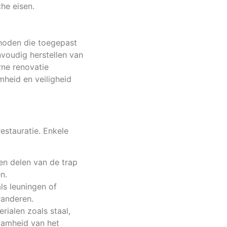
che eisen.
ethoden die toegepast
voudig herstellen van
rne renovatie
heid en veiligheid
restauratie. Enkele
en delen van de trap
n.
s leuningen of
randeren.
ialen zoals staal,
zaamheid van het