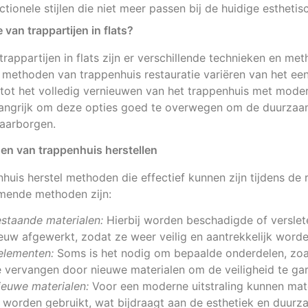
tionele stijlen die niet meer passen bij de huidige esthetis
 van trappartijen in flats?
 trappartijen in flats zijn er verschillende technieken en m
methoden van trappenhuis restauratie variëren van het een
tot het volledig vernieuwen van het trappenhuis met mode
elangrijk om deze opties goed te overwegen om de duurzaam
waarborgen.
en van trappenhuis herstellen
nhuis herstel methoden die effectief kunnen zijn tijdens de 
mende methoden zijn:
estaande materialen:
Hierbij worden beschadigde of verslet
euw afgewerkt, zodat ze weer veilig en aantrekkelijk worde
elementen:
Soms is het nodig om bepaalde onderdelen, zoal
e vervangen door nieuwe materialen om de veiligheid te ga
ieuwe materialen:
Voor een moderne uitstraling kunnen mater
s worden gebruikt, wat bijdraagt aan de esthetiek en duur