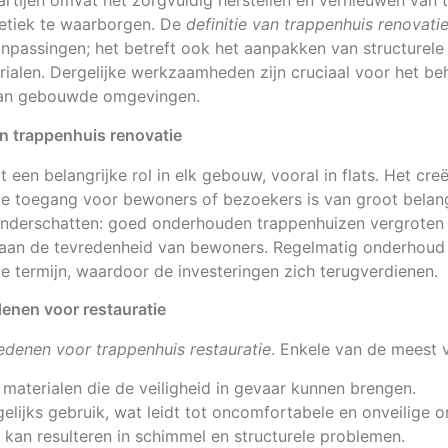
artijen omvat het zorgvuldig herstellen en vernieuwen van
thetiek te waarborgen. De
definitie van trappenhuis renovati
npassingen; het betreft ook het aanpakken van structurele 
ialen. Dergelijke werkzaamheden zijn cruciaal voor het be
 van gebouwde omgevingen.
an trappenhuis renovatie
 een belangrijke rol in elk gebouw, vooral in flats. Het cre
ige toegang voor bewoners of bezoekers is van groot bela
 onderschatten: goed onderhouden trappenhuizen vergroten
 aan de tevredenheid van bewoners. Regelmatig onderhoud
 termijn, waardoor de investeringen zich terugverdienen.
nen voor restauratie
edenen voor trappenhuis restauratie
. Enkele van de meest 
materialen die de veiligheid in gevaar kunnen brengen.
gelijks gebruik, wat leidt tot oncomfortabele en onveilige
kan resulteren in schimmel en structurele problemen.