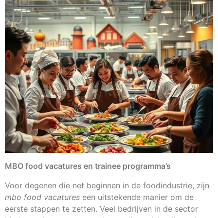
MBO food vacatures en trainee programma’s
Voor degenen die net beginnen in de foodindustrie, zijn
mbo food vacatures
een uitstekende manier om de
eerste stappen te zetten. Veel bedrijven in de sector