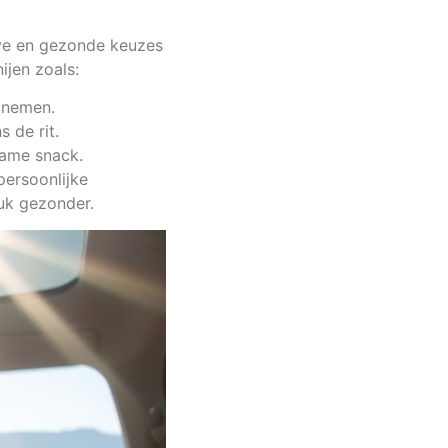
ve en gezonde keuzes
ijen zoals:
 nemen.
 de rit.
zame snack.
ersoonlijke
tuk gezonder.