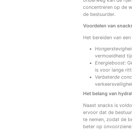
onderweg kan de rijer
concentreren op de we
de bestuurder.
Voordelen van snack
Het bereiden van een
Hongerstevighei
vermoeidheid tij
Energieboost:
Ge
is voor lange ritt
Verbeterde conce
verkeersveilighe
Het belang van hydrat
Naast snacks is voldo
ervoor dat de bestuur
te nemen, zodat de b
beter op onvoorziene 