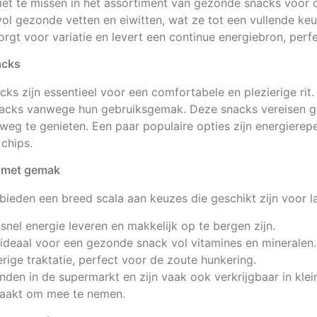
niet te missen in het assortiment van gezonde snacks voor
ol gezonde vetten en eiwitten, wat ze tot een vullende ke
rgt voor variatie en levert een continue energiebron, perfe
acks
acks zijn essentieel voor een comfortabele en plezierige rit
acks vanwege hun gebruiksgemak. Deze snacks vereisen g
weg te genieten. Een paar populaire opties zijn energiere
 chips.
 met gemak
ieden een breed scala aan keuzes die geschikt zijn voor la
 snel energie leveren en makkelijk op te bergen zijn.
ideaal voor een gezonde snack vol vitamines en mineralen.
rige traktatie, perfect voor de zoute hunkering.
inden in de supermarkt en zijn vaak ook verkrijgbaar in kle
maakt om mee te nemen.