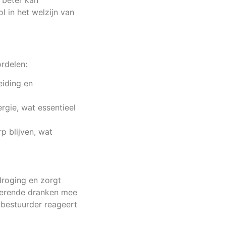
 beter kan
l in het welzijn van
rdelen:
iding en
gie, wat essentieel
 blijven, wat
droging en zorgt
aterende dranken mee
 bestuurder reageert