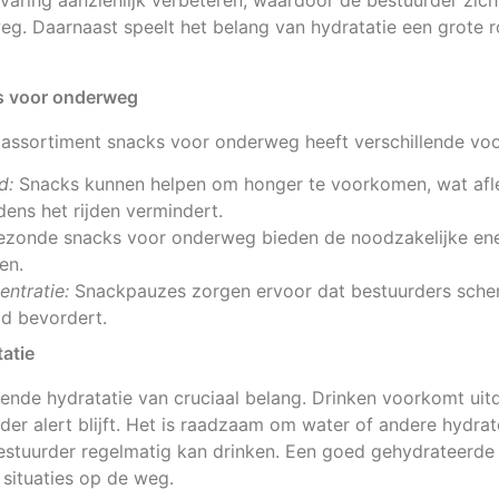
varing aanzienlijk verbeteren, waardoor de bestuurder zich
g. Daarnaast speelt het belang van hydratatie een grote ro
s voor onderweg
 assortiment snacks voor onderweg heeft verschillende voo
d:
Snacks kunnen helpen om honger te voorkomen, wat afle
dens het rijden vermindert.
zonde snacks voor onderweg bieden de noodzakelijke ener
en.
ntratie:
Snackpauzes zorgen ervoor dat bestuurders scherp
id bevordert.
atie
ende hydratatie van cruciaal belang. Drinken voorkomt uit
der alert blijft. Het is raadzaam om water of andere hydr
estuurder regelmatig kan drinken. Een goed gehydrateerde
situaties op de weg.