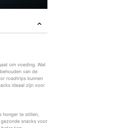
t gaat om voeding. Wat
et behouden van de
or roadtrips kunnen
acks ideaal zijn voor
 honger te stillen,
n gezonde snacks voor