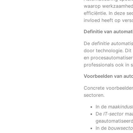
waarop werkzaamheden
efficiëntie. In deze 
invloed heeft op vers
Definitie van automat
De
definitie automati
door technologie. Dit
en procesautomatiserin
professionals ook in 
Voorbeelden van auto
Concrete voorbeelde
sectoren.
In de
maakindust
De
IT-sector
maa
geautomatiseerde
In de
bouwsecto