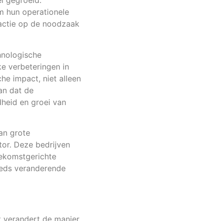
el gegroeid.
m hun operationele
reactie op de noodzaak
hnologische
ke verbeteringen in
che impact, niet alleen
an dat de
heid en groei van
an grote
tor. Deze bedrijven
oekomstgerichte
teeds veranderende
t verandert de manier