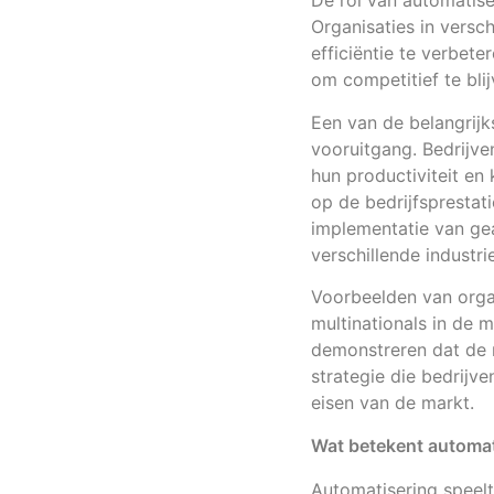
De rol van automatise
Organisaties in versc
efficiëntie te verbete
om competitief te bli
Een van de belangrijk
vooruitgang. Bedrijve
hun productiviteit en 
op de bedrijfsprestat
implementatie van ge
verschillende industri
Voorbeelden van orga
multinationals in de 
demonstreren dat de r
strategie die bedrijv
eisen van de markt.
Wat betekent automat
Automatisering speelt