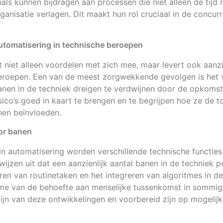
als kunnen bijdragen aan processen die niet alleen de tijd
anisatie verlagen. Dit maakt hun rol cruciaal in de concurr
utomatisering in technische beroepen
 niet alleen voordelen met zich mee, maar levert ook aanzi
eroepen. Een van de meest zorgwekkende gevolgen is het v
banen in de techniek dreigen te verdwijnen door de opkomst
isico’s goed in kaart te brengen en te begrijpen hoe ze de 
en beïnvloeden.
or banen
n automatisering worden verschillende technische functies
 wijzen uit dat een aanzienlijk aantal banen in de techniek 
ren van routinetaken en het integreren van algoritmes in d
ame van de behoefte aan menselijke tussenkomst in sommig
jn van deze ontwikkelingen en voorbereid zijn op mogelijk