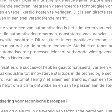
ring in de moderne industrie is de laatste jaren exponentie
hillende sectoren integreren geavanceerde technologieën o
ren en tegelijkertijd kosten te verlagen. Dit is een directe 
jven in een snel veranderende markt.
ste voordelen van automatisering is het stimuleren van tec
n die automatisering omarmen, constateren vaak aanzienlij
kwaliteitscontrole. Dit resulteert in een positieve economis
ies maar ook op de bredere economie. Statistieken tonen a
automatiseerde processen leidt tot verhoogde winstgevend
eën in Nederland.
nisaties die succesvol hebben geautomatiseerd, variëren v
maakindustrie tot innovatieve startups in de technologie sec
ol van automatisering niet alleen een trend is, maar een t
en helpt om zich te ontwikkelen en aan te passen aan de s
isering voor technische beroepen?
 een cruciale rol in de wereld van technische beroepen. He