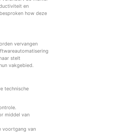
uctiviteit en
en besproken how deze
worden vervangen
oftwareautomatisering
maar stelt
 hun vakgebied.
re technische
ntrole.
or middel van
de voortgang van