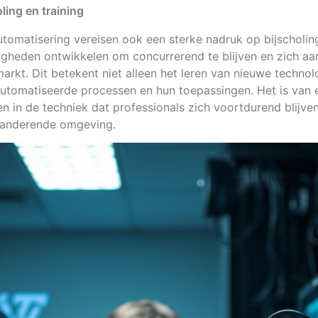
ing en training
tomatisering vereisen ook een sterke nadruk op bijscholing 
gheden ontwikkelen om concurrerend te blijven en zich aa
arkt. Dit betekent niet alleen het leren van nieuwe techno
utomatiseerde processen en hun toepassingen. Het is van 
 in de techniek dat professionals zich voortdurend blijve
randerende omgeving.