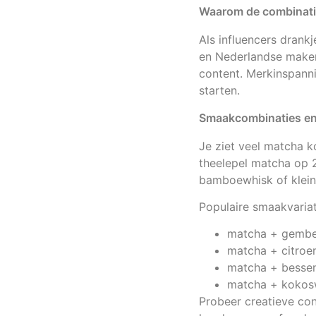
Waarom de combinatie
Als influencers drank
en Nederlandse makers
content. Merkinspann
starten.
Smaakcombinaties en r
Je ziet veel matcha k
theelepel matcha op 
bamboewhisk of klein
Populaire smaakvariati
matcha + gembe
matcha + citroen
matcha + bessen
matcha + kokosw
Probeer creatieve co