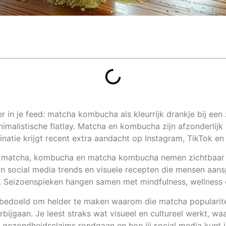
r in je feed: matcha kombucha als kleurrijk drankje bij een 
imalistische flatlay. Matcha en kombucha zijn afzonderlijk a
atie krijgt recent extra aandacht op Instagram, TikTok en 
 matcha, kombucha en matcha kombucha nemen zichtbaar 
an social media trends en visuele recepten die mensen aans
. Seizoenspieken hangen samen met mindfulness, wellness e
kel bedoeld om helder te maken waarom die matcha populari
bijgaan. Je leest straks wat visueel en cultureel werkt, w
ke gezondheidsclaims rondgaan en hoe jij social media kunt