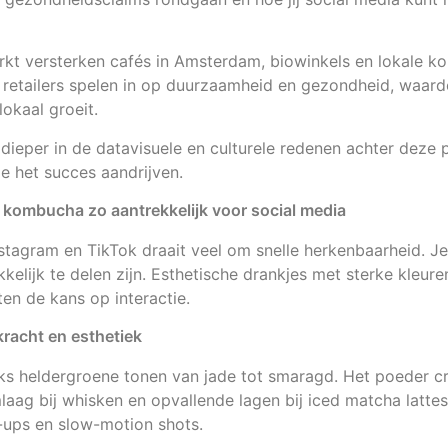
rkt versterken cafés in Amsterdam, biowinkels en lokale 
 retailers spelen in op duurzaamheid en gezondheid, waar
kaal groeit.
 dieper in de datavisuele en culturele redenen achter deze p
ie het succes aandrijven.
kombucha zo aantrekkelijk voor social media
stagram en TikTok draait veel om snelle herkenbaarheid. J
elijk te delen zijn. Esthetische drankjes met sterke kleure
ten de kans op interactie.
racht en esthetiek
ks heldergroene tonen van jade tot smaragd. Het poeder c
laag bij whisken en opvallende lagen bij iced matcha latte
-ups en slow-motion shots.