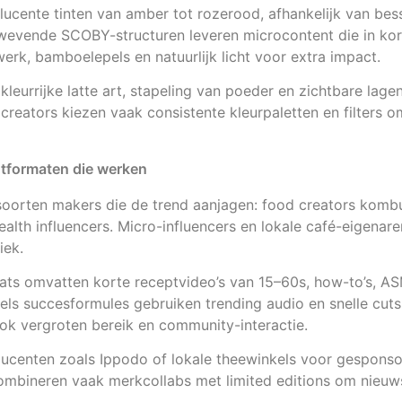
ucente tinten van amber tot rozerood, afhankelijk van bess
wevende SCOBY-structuren leveren microcontent die in kort
erk, bamboelepels en natuurlijk licht voor extra impact.
 kleurrijke latte art, stapeling van poeder en zichtbare lag
n creators kiezen vaak consistente kleurpaletten en filters
ntformaten die werken
 soorten makers die de trend aanjagen: food creators kombu
ealth influencers. Micro-influencers en lokale café-eigenar
iek.
mats omvatten korte receptvideo’s van 15–60s, how-to’s, 
eels succesformules gebruiken trending audio en snelle cuts
Tok vergroten bereik en community-interactie.
centen zoals Ippodo of lokale theewinkels voor gesponso
mbineren vaak merkcollabs met limited editions om nieuws