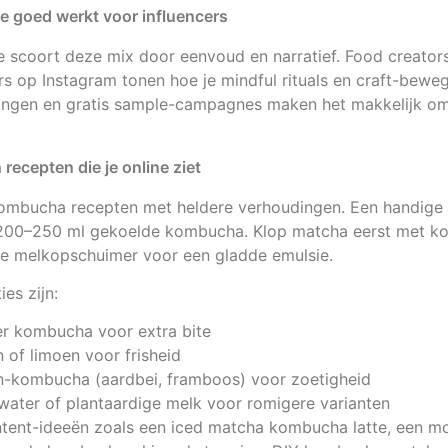
 goed werkt voor influencers
je scoort deze mix door eenvoud en narratief. Food creator
 op Instagram tonen hoe je mindful rituals en craft-bewe
ingen en gratis sample-campagnes maken het makkelijk o
ecepten die je online ziet
ombucha recepten met heldere verhoudingen. Een handige ric
200–250 ml gekoelde kombucha. Klop matcha eerst met ko
e melkopschuimer voor een gladde emulsie.
es zijn:
r kombucha voor extra bite
 of limoen voor frisheid
-kombucha (aardbei, framboos) voor zoetigheid
ater of plantaardige melk voor romigere varianten
ntent-ideeën zoals een iced matcha kombucha latte, een m