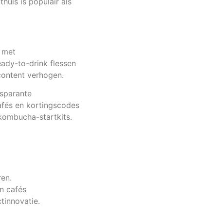
is is populair als
 met
ady-to-drink flessen
content verhogen.
nsparante
afés en kortingscodes
 kombucha-startkits.
ren.
n cafés
tinnovatie.