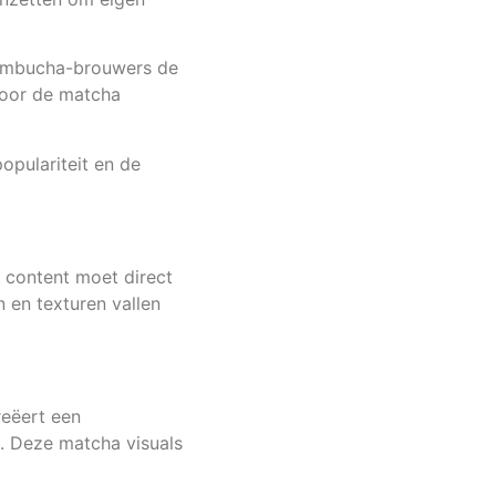
kombucha-brouwers de
door de matcha
opulariteit en de
e content moet direct
n en texturen vallen
reëert een
s. Deze matcha visuals