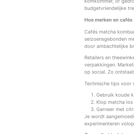
komkommer, of gedroo
budgetvriendelijke tr
Hoe merken en cafés
Cafés matcha kombuc
seizoensgebonden men
door ambachtelijke b
Retailers en theewink
verpakkingen. Marketi
op social. Zo ontstaa
Technische tips voor 
Gebruik koude 
Klop matcha los
Garneer met citr
Je wordt aangemoedigd
experimenteren volop