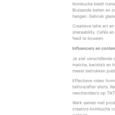
Kombucha biedt transl
Bruisende bellen en z
hangen. Gebruik glasw
Creatieve latte art en
shareability. Cafés e
feed te bouwen.
Influencers en conte
Je ziet verschillende
matcha, barista’s en h
meest betrokken publ
Effectieve video for
before/after shots. R
reactievideo’s op Tik
Werk samen met produ
creators kombucha co