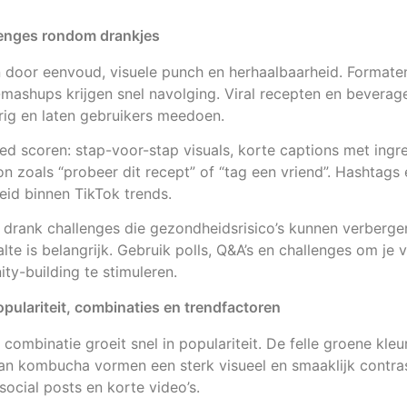
llenges rondom drankjes
n door eenvoud, visuele punch en herhaalbaarheid. Formaten
-mashups krijgen snel navolging. Viral recepten en bevera
rig en laten gebruikers meedoen.
oed scoren: stap-voor-stap visuals, korte captions met ingr
ion zoals “probeer dit recept” of “tag een vriend”. Hashtags
eid binnen TikTok trends.
drank challenges die gezondheidsrisico’s kunnen verbergen
lte is belangrijk. Gebruik polls, Q&A’s en challenges om je 
y-building te stimuleren.
ulariteit, combinaties en trendfactoren
mbinatie groeit snel in populariteit. De felle groene kle
an kombucha vormen een sterk visueel en smaaklijk contras
social posts en korte video’s.