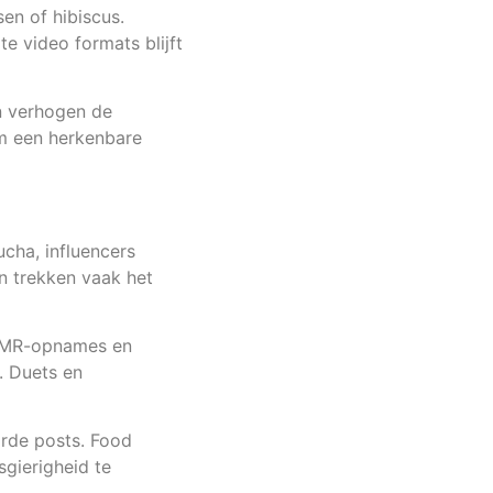
en of hibiscus.
e video formats blijft
en verhogen de
 om een herkenbare
cha, influencers
en trekken vaak het
ASMR-opnames en
. Duets en
rde posts. Food
gierigheid te