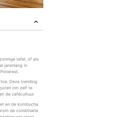
zonnige tafel, of als
l jarenlang in
Pinterest.
toe. Deze trending
poren om zelf te
n de cafécultuur.
teit en de kombucha
aarom de combinatie
 inzetten om eigen