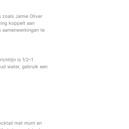
s zoals Jamie Oliver
ging koppelt aan
m samenwerkingen te
htlijn is 1/2–1
ud water, gebruik een
ocktail met munt en