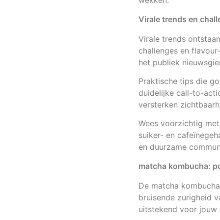
wekken.
Virale trends en cha
Virale trends ontstaa
challenges en flavour
het publiek nieuwsgie
Praktische tips die g
duidelijke call-to-act
versterken zichtbaarh
Wees voorzichtig met 
suiker- en cafeïnegeha
en duurzame communit
matcha kombucha: pop
De matcha kombucha co
bruisende zurigheid v
uitstekend voor jouw 