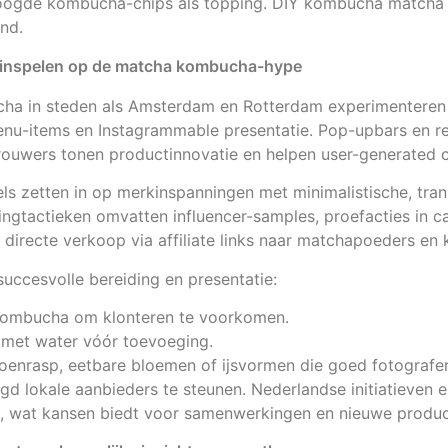
gde kombucha-chips als topping. DIY kombucha matcha thu
end.
 inspelen op de matcha kombucha-hype
ha in steden als Amsterdam en Rotterdam experimenteren
u-items en Instagrammable presentatie. Pop-upbars en re
rouwers tonen productinnovatie en helpen user-generated 
els zetten in op merkinspanningen met minimalistische, tra
ngtactieken omvatten influencer-samples, proefacties in c
t directe verkoop via affiliate links naar matchapoeders en
succesvolle bereiding en presentatie:
kombucha om klonteren te voorkomen.
 met water vóór toevoeging.
oenrasp, eetbare bloemen of ijsvormen die goed fotografe
 lokale aanbieders te steunen. Nederlandse initiatieven e
, wat kansen biedt voor samenwerkingen en nieuwe produc