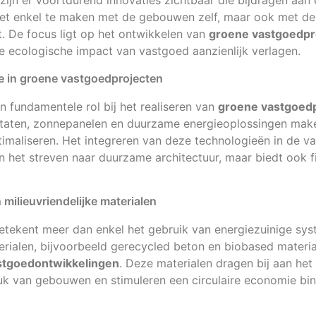
zijn er voortdurend innovaties zichtbaar die bijdragen aa
niet enkel te maken met de gebouwen zelf, maar ook met de
t. De focus ligt op het ontwikkelen van
groene vastgoedpr
 ecologische impact van vastgoed aanzienlijk verlagen.
ie in groene vastgoedprojecten
n fundamentele rol bij het realiseren van
groene vastgoed
taten, zonnepanelen en duurzame energieoplossingen mak
timaliseren. Het integreren van deze technologieën in de 
en het streven naar duurzame architectuur, maar biedt ook f
ilieuvriendelijke materialen
tekent meer dan enkel het gebruik van energiezuinige sys
erialen, bijvoorbeeld gerecycled beton en biobased materiale
astgoedontwikkelingen
. Deze materialen dragen bij aan he
uk van gebouwen en stimuleren een circulaire economie bi