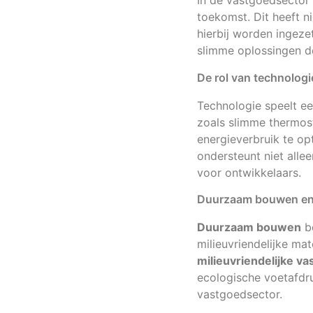
In de vastgoedsector 
toekomst. Dit heeft 
hierbij worden ingeze
slimme oplossingen de
De rol van technolog
Technologie speelt ee
zoals slimme thermos
energieverbruik te op
ondersteunt niet alle
voor ontwikkelaars.
Duurzaam bouwen en m
Duurzaam bouwen
be
milieuvriendelijke mat
milieuvriendelijke v
ecologische voetafdr
vastgoedsector.