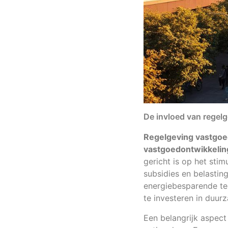
De invloed van regel
Regelgeving vastgo
vastgoedontwikkeli
gericht is op het sti
subsidies en belastin
energiebesparende t
te investeren in duur
Een belangrijk aspect