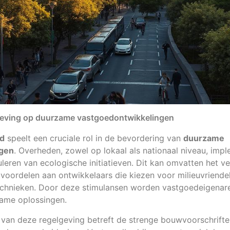
geving op duurzame vastgoedontwikkelingen
ed
speelt een cruciale rol in de bevordering van
duurzame
ngen
. Overheden, zowel op lokaal als nationaal niveau, imp
muleren van ecologische initiatieven. Dit kan omvatten het v
gvoordelen aan ontwikkelaars die kiezen voor milieuvriendel
echnieken. Door deze stimulansen worden vastgoedeigen
zame oplossingen.
 van deze regelgeving betreft de strenge bouwvoorschriften