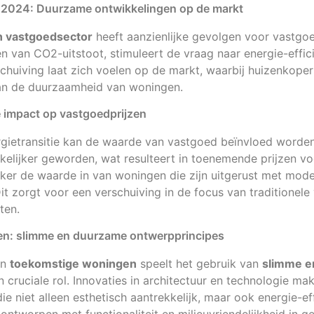
 2024: Duurzame ontwikkelingen op de markt
in vastgoedsector
heeft aanzienlijke gevolgen voor vastgoe
en van CO2-uitstoot, stimuleert de vraag naar energie-effi
chuiving laat zich voelen op de markt, waarbij huizenkope
an de duurzaamheid van woningen.
e impact op vastgoedprijzen
rgietransitie kan de waarde van vastgoed beïnvloed worden
kelijker geworden, wat resulteert in toenemende prijzen vo
ker de waarde in van woningen die zijn uitgerust met mod
it zorgt voor een verschuiving in de focus van traditionel
ten.
n: slimme en duurzame ontwerpprincipes
an
toekomstige woningen
speelt het gebruik van
slimme e
 cruciale rol. Innovaties in architectuur en technologie m
e niet alleen esthetisch aantrekkelijk, maar ook energie-eff