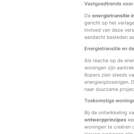
Vastgoedtrends voor
De
energietransitie 
gericht op het verlag
invloed van deze vers
aandacht besteden a
Energietransitie en d
Als reactie op de ene
woningen zijn aantrek
Kopers zien steeds va
energieoplossingen. D
naar duurzame projec
Toekomstige woninge
Bij de ontwikkeling v
ontwerpprincipes
een
woningen te creëren di