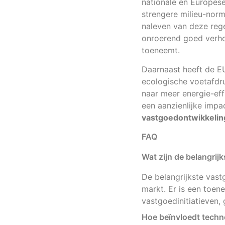
nationale en Europes
strengere milieu-nor
naleven van deze rege
onroerend goed verho
toeneemt.
Daarnaast heeft de EU
ecologische voetafdru
naar meer energie-ef
een aanzienlijke impa
vastgoedontwikkeli
FAQ
Wat zijn de belangri
De belangrijkste vas
markt. Er is een toen
vastgoedinitiatieven,
Hoe beïnvloedt techn