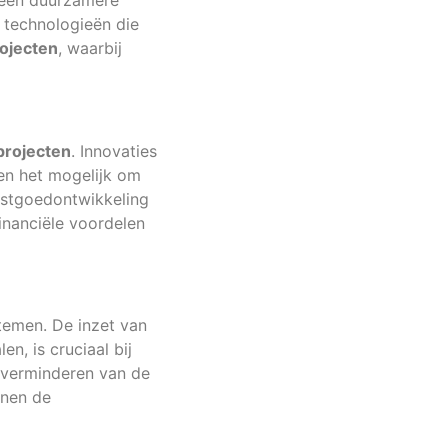
n een duurzamere
 technologieën die
ojecten
, waarbij
projecten
. Innovaties
en het mogelijk om
vastgoedontwikkeling
inanciële voordelen
temen. De inzet van
n, is cruciaal bij
t verminderen van de
nnen de