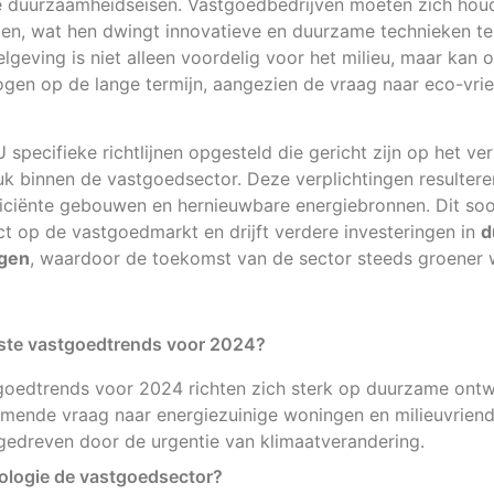
e duurzaamheidseisen. Vastgoedbedrijven moeten zich hou
men, wat hen dwingt innovatieve en duurzame technieken t
lgeving is niet alleen voordelig voor het milieu, maar kan
gen op de lange termijn, aangezien de vraag naar eco-vrie
 specifieke richtlijnen opgesteld die gericht zijn op het v
k binnen de vastgoedsector. Deze verplichtingen resultere
ficiënte gebouwen en hernieuwbare energiebronnen. Dit soo
ct op de vastgoedmarkt en drijft verdere investeringen in
d
ngen
, waardoor de toekomst van de sector steeds groener 
jkste vastgoedtrends voor 2024?
tgoedtrends voor 2024 richten zich sterk op duurzame ontw
emende vraag naar energiezuinige woningen en milieuvriend
 gedreven door de urgentie van klimaatverandering.
ologie de vastgoedsector?