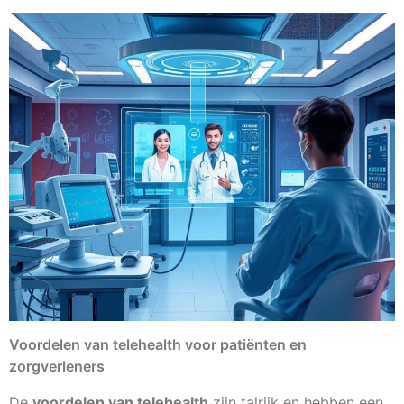
Voordelen van telehealth voor patiënten en
zorgverleners
De
voordelen van telehealth
zijn talrijk en hebben een