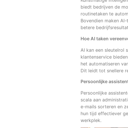
Kunstmatige intellige
biedt bedrijven de mo
routinetaken te autom
Bovendien maken AI-to
betere bedrijfsresulta
Hoe AI taken vereenv
AI kan een sleutelrol
klantenservice biede
het automatiseren van 
Dit leidt tot snellere
Persoonlijke assisten
Persoonlijke assiste
scala aan administrat
e-mails sorteren en z
hun tijd effectiever 
werkplek.