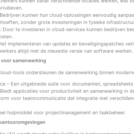
emers kunnen vanaf verschillende locaties werken, wat bi
rivéleven.
Bedrijven kunnen hun cloud-oplossingen eenvoudig aanpa
oeften, zonder grote investeringen in fysieke infrastructuu
:
Door te investeren in cloud-services kunnen bedrijven b
sten.
et implementeren van updates en beveiligingspatches verlo
rkers altijd met de nieuwste versie van software werken.
s voor samenwerking
 cloud-tools ondersteunen de samenwerking binnen modern
e – Een uitgebreide suite voor documenten, spreadsheets
Biedt applicaties voor productiviteit en samenwerking in d
form voor teamcommunicatie dat integratie met verschillen
sueel hulpmiddel voor projectmanagement en taakbeheer.
n kantooromgevingen