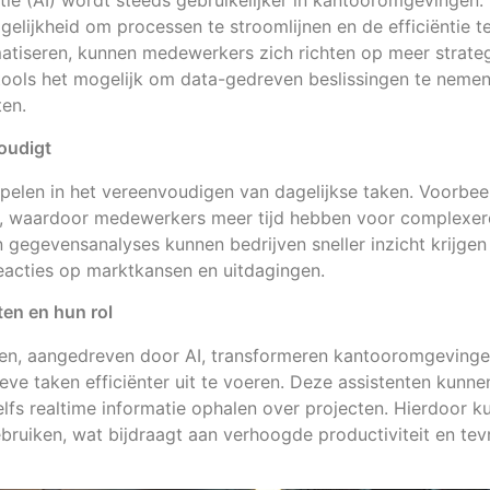
ntie (AI) wordt steeds gebruikelijker in kantooromgevingen
gelijkheid om processen te stroomlijnen en de efficiëntie 
atiseren, kunnen medewerkers zich richten op meer strategi
ols het mogelijk om data-gedreven beslissingen te nemen,
ten.
oudigt
 spelen in het vereenvoudigen van dagelijkse taken. Voorbee
n, waardoor medewerkers meer tijd hebben voor complexer
gegevensanalyses kunnen bedrijven sneller inzicht krijgen i
 reacties op marktkansen en uitdagingen.
ten en hun rol
nten, aangedreven door AI, transformeren kantooromgeving
ieve taken efficiënter uit te voeren. Deze assistenten kunn
elfs realtime informatie ophalen over projecten. Hierdoor
gebruiken, wat bijdraagt aan verhoogde productiviteit en te