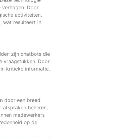
. Deze technologie
te verhogen. Door
sche activiteiten.
 wat resulteert in
lden zijn chatbots die
e vraagstukken. Door
n kritieke informatie.
en door een breed
en afspraken beheren,
 kunnen medewerkers
vredenheid op de