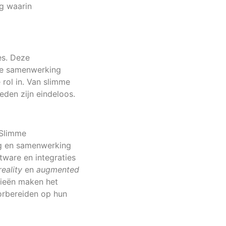
g waarin
es. Deze
de samenwerking
 rol in. Van slimme
eden zijn eindeloos.
 Slimme
ng en samenwerking
ware en integraties
reality
en
augmented
gieën maken het
orbereiden op hun