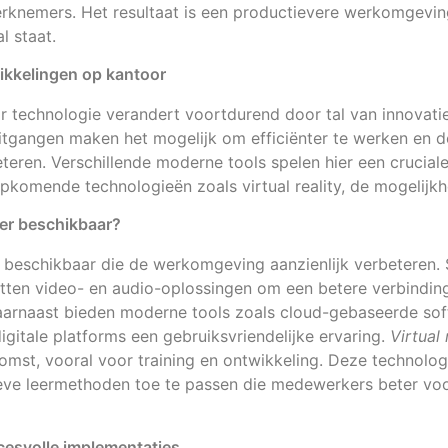
rknemers. Het resultaat is een productievere werkomgevin
l staat.
kkelingen op kantoor
r technologie verandert voortdurend door tal van innovati
itgangen maken het mogelijk om efficiënter te werken en 
teren. Verschillende moderne tools spelen hier een cruciale
pkomende technologieën zoals virtual reality, de mogelijkh
 er beschikbaar?
es beschikbaar die de werkomgeving aanzienlijk verbeteren.
tten video- en audio-oplossingen om een betere verbindi
aarnaast bieden moderne tools zoals cloud-gebaseerde soft
igitale platforms een gebruiksvriendelijke ervaring.
Virtual 
omst, vooral voor training en ontwikkeling. Deze technolo
ieve leermethoden toe te passen die medewerkers beter vo
esvolle implementaties