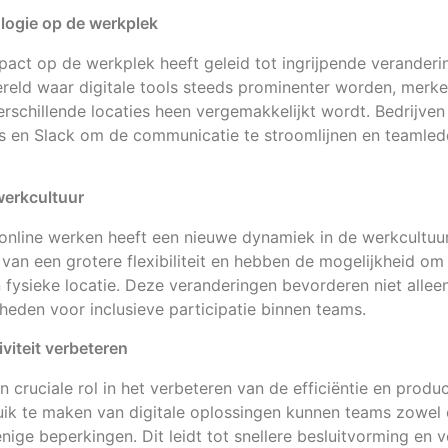
logie op de werkplek
act op de werkplek heeft geleid tot ingrijpende veranderi
ereld waar digitale tools steeds prominenter worden, mer
rschillende locaties heen vergemakkelijkt wordt. Bedrijve
 en Slack om de communicatie te stroomlijnen en teamleden
werkcultuur
online werken heeft een nieuwe dynamiek in de werkcultuu
an een grotere flexibiliteit en hebben de mogelijkheid om 
fysieke locatie. Deze veranderingen bevorderen niet alleen
eden voor inclusieve participatie binnen teams.
iviteit verbeteren
 cruciale rol in het verbeteren van de efficiëntie en produc
uik te maken van digitale oplossingen kunnen teams zowel
nige beperkingen. Dit leidt tot snellere besluitvorming en