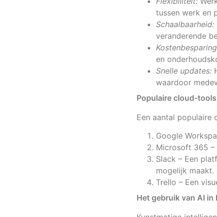
Flexibiliteit:
Werkn
tussen werk en p
Schaalbaarheid:
veranderende beh
Kostenbesparing
en onderhoudsko
Snelle updates:
H
waardoor medewe
Populaire cloud-tool
Een aantal populaire
Google Workspac
Microsoft 365 – 
Slack – Een plat
mogelijk maakt.
Trello – Een vi
Het gebruik van AI i