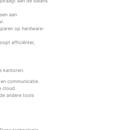
jdraagt aan de balans
ssen aan
r.
esparen op hardware-
opt efficiënter,
e kantoren:
 en communicatie.
e cloud.
de andere tools