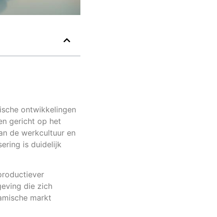
ische ontwikkelingen
en gericht op het
van de werkcultuur en
ring is duidelijk
productiever
eving die zich
amische markt