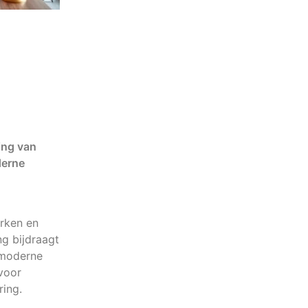
ing van
derne
rken en
g bijdraagt
 moderne
voor
ring.