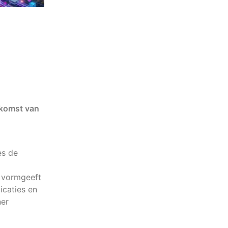
ekomst van
es de
 vormgeeft
icaties en
ner