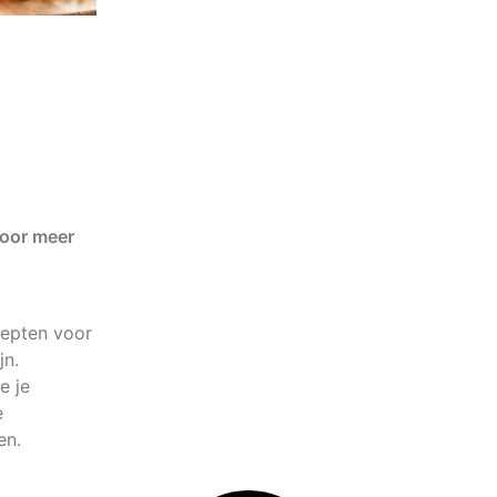
voor meer
cepten voor
jn.
e je
e
en.