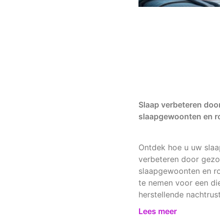
Slaap verbeteren doo
slaapgewoonten en r
Ontdek hoe u uw slaa
verbeteren door gez
slaapgewoonten en ro
te nemen voor een di
herstellende nachtrust
Lees meer