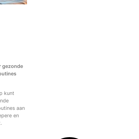
r gezonde
outines
p kunt
onde
utines aan
epere en
.