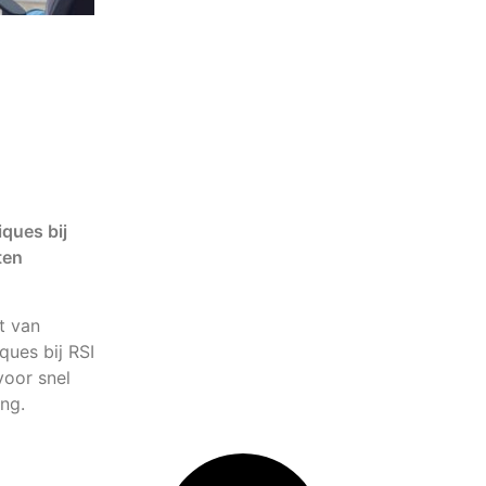
ques bij
ten
t van
ques bij RSI
voor snel
ing.