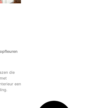
 opfleuren
azen die
 met
nterieur een
ling.