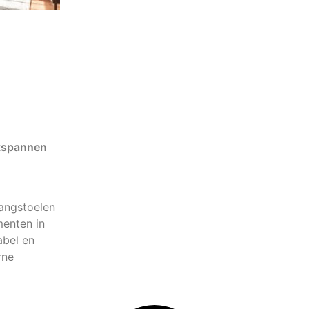
tspannen
angstoelen
enten in
abel en
rne