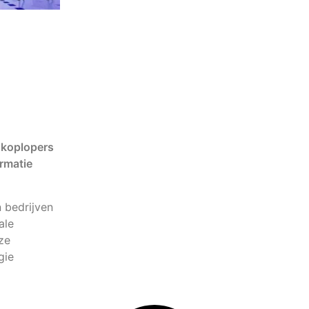
 koplopers
ormatie
 bedrijven
ale
ze
gie