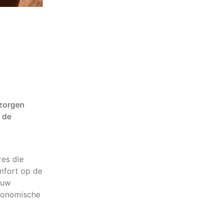
 zorgen
 de
es die
mfort op de
 uw
rgonomische