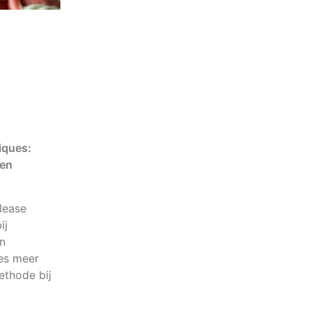
iques:
ten
lease
ij
n
ees meer
thode bij