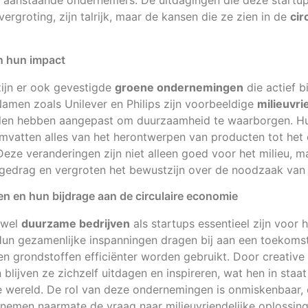
 aanstaande ondernemers. De uitdagingen die deze startu
vergroting, zijn talrijk, maar de kansen die ze zien in de
cir
n hun impact
zijn er ook gevestigde
groene ondernemingen
die actief b
Namen zoals Unilever en Philips zijn voorbeeldige
milieuvri
llen hebben aangepast om duurzaamheid te waarborgen. Hun
 omvatten alles van het herontwerpen van producten tot het
eze veranderingen zijn niet alleen goed voor het milieu, 
edrag en vergroten het bewustzijn over de noodzaak van
 en hun bijdrage aan de circulaire economie
zowel
duurzame bedrijven
als startups essentieel zijn voor
Hun gezamenlijke inspanningen dragen bij aan een toekomst
n grondstoffen efficiënter worden gebruikt. Door creativ
blijven ze zichzelf uitdagen en inspireren, wat hen in staa
e wereld. De rol van deze ondernemingen is onmiskenbaar, 
enemen naarmate de vraag naar milieuvriendelijke oplossing