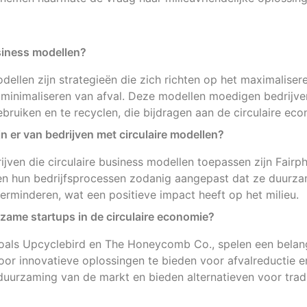
usiness modellen?
odellen zijn strategieën die zich richten op het maximalise
 minimaliseren van afval. Deze modellen moedigen bedrijv
ebruiken en te recyclen, die bijdragen aan de circulaire ec
n er van bedrijven met circulaire modellen?
jven die circulaire business modellen toepassen zijn Fairp
en hun bedrijfsprocessen zodanig aangepast dat ze duurza
erminderen, wat een positieve impact heeft op het milieu.
rzame startups in de circulaire economie?
oals Upcyclebird en The Honeycomb Co., spelen een belangr
oor innovatieve oplossingen te bieden voor afvalreductie e
duurzaming van de markt en bieden alternatieven voor tradi