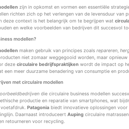
modellen
zijn in opkomst en vormen een essentiële strateg
llen richten zich op het verlengen van de levensduur van 
In deze context is het belangrijk om te begrijpen wat
circul
ouden en welke voorbeelden van bedrijven dit succesvol t
usiness modellen?
modellen
maken gebruik van principes zoals
repareren
,
her
 producten niet zomaar weggegooid worden, maar opnieuw
or deze
circulaire bedrijfspraktijken
wordt de impact op het
at een meer duurzame benadering van consumptie en produ
jven met circulaire modellen
oorbeeldbedrijven
die circulaire business modellen succes
ethische productie en reparatie van smartphones, wat bijd
 voetafdruk.
Patagonia
biedt innovatieve oplossingen voor
dinglijn. Daarnaast introduceert
Auping
circulaire matrasse
n retourneren voor recycling.