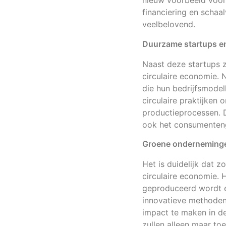
nieuw voorbeeld voor
financiering en schaal
veelbelovend.
Duurzame startups e
Naast deze startups 
circulaire economie. 
die hun bedrijfsmode
circulaire praktijken
productieprocessen. D
ook het consumenteng
Groene ondernemingen
Het is duidelijk dat 
circulaire economie. 
geproduceerd wordt e
innovatieve methoden 
impact te maken in d
zullen alleen maar to