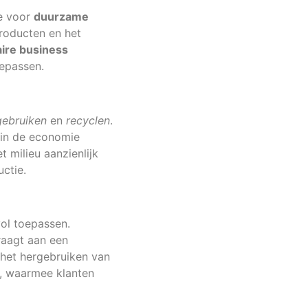
ie voor
duurzame
producten en het
aire business
oepassen.
gebruiken
en
recyclen
.
 in de economie
 milieu aanzienlijk
ctie.
vol toepassen.
raagt aan een
 het hergebruiken van
n, waarmee klanten