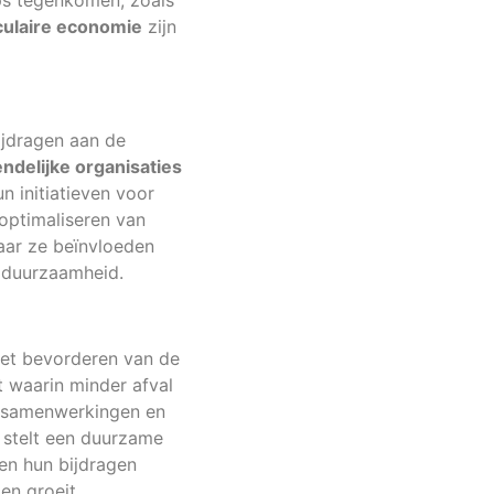
ps tegenkomen, zoals
culaire economie
zijn
ijdragen aan de
endelijke organisaties
 initiatieven voor
 optimaliseren van
maar ze beïnvloeden
 duurzaamheid.
 het bevorderen van de
 waarin minder afval
e samenwerkingen en
t stelt een duurzame
en hun bijdragen
en groeit.