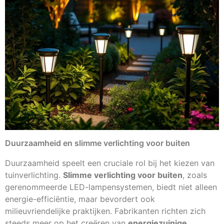
Duurzaamheid en slimme verlichting voor buiten
Duurzaamheid speelt een cruciale rol bij het kiezen van
tuinverlichting.
Slimme verlichting voor buiten
, zoals
gerenommeerde LED-lampensystemen, biedt niet alleen
energie-efficiëntie, maar bevordert ook
milieuvriendelijke praktijken. Fabrikanten richten zich
steeds meer op het creëren van
energiezuinige