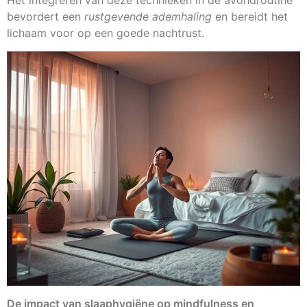
Het integreren van deze technieken in de avondroutine
bevordert een
rustgevende ademhaling
en bereidt het
lichaam voor op een goede nachtrust.
De impact van slaaphygiëne op mindfulness en