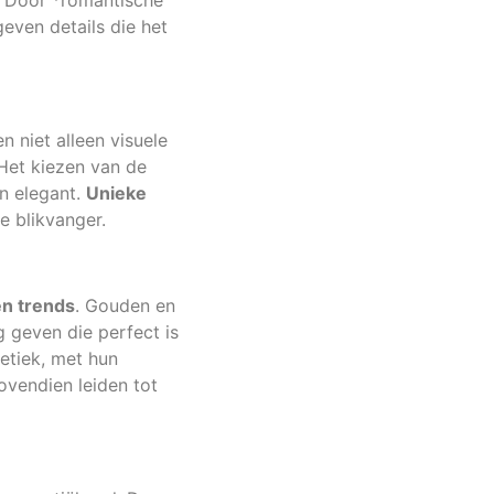
t. Door *romantische
even details die het
n niet alleen visuele
Het kiezen van de
en elegant.
Unieke
e blikvanger.
en trends
. Gouden en
ng geven die perfect is
etiek, met hun
ovendien leiden tot