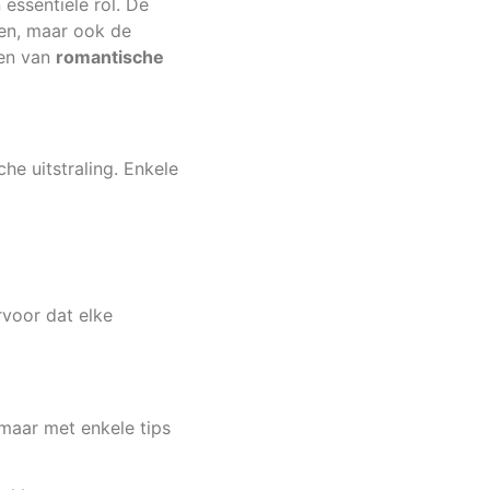
essentiële rol. De
gen, maar ook de
len van
romantische
he uitstraling. Enkele
voor dat elke
 maar met enkele tips