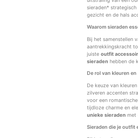
uitstraling van een o
sieraden* strategisch
gezicht en de hals ac
Waarom sieraden essen
Bij het samenstellen v
aantrekkingskracht t
juiste
outfit accessoi
sieraden
hebben de kr
De rol van kleuren en
De keuze van kleuren 
zilveren accenten stra
voor een romantische 
tijdloze charme en el
unieke sieraden
met e
Sieraden die je outfi