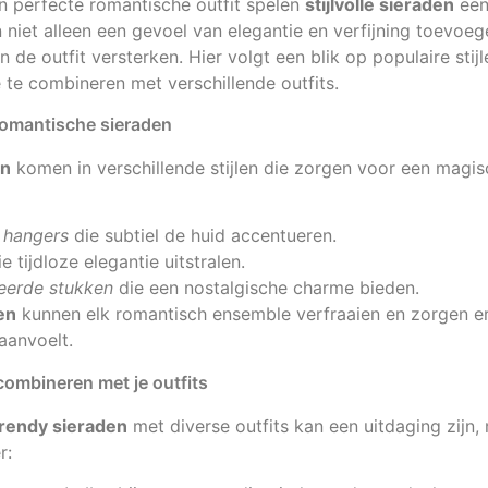
en perfecte romantische outfit spelen
stijlvolle sieraden
een 
n niet alleen een gevoel van elegantie en verfijning toevoe
an de outfit versterken. Hier volgt een blik op populaire stij
te combineren met verschillende outfits.
 romantische sieraden
en
komen in verschillende stijlen die zorgen voor een magisc
 hangers
die subtiel de huid accentueren.
e tijdloze elegantie uitstralen.
reerde stukken
die een nostalgische charme bieden.
den
kunnen elk romantisch ensemble verfraaien en zorgen er
aanvoelt.
combineren met je outfits
trendy sieraden
met diverse outfits kan een uitdaging zijn,
r: