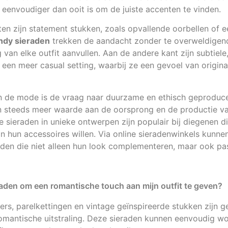
 eenvoudiger dan ooit is om de juiste accenten te vinden.
en zijn statement stukken, zoals opvallende oorbellen of e
ndy sieraden
trekken de aandacht zonder te overweldigend
ng van elke outfit aanvullen. Aan de andere kant zijn subtie
 een meer casual setting, waarbij ze een gevoel van origina
in de mode is de vraag naar duurzame en ethisch geproduce
steeds meer waarde aan de oorsprong en de productie va
sieraden in unieke ontwerpen zijn populair bij diegenen di
in hun accessoires willen. Via online sieradenwinkels kunnen
nden die niet alleen hun look complementeren, maar ook pa
raden om een romantische touch aan mijn outfit te geven?
rs, parelkettingen en vintage geïnspireerde stukken zijn 
romantische uitstraling. Deze sieraden kunnen eenvoudig 