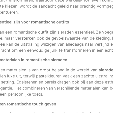
utfit transformeren, waardoor deze werkelijk tot leven kom
 te kiezen, wordt de aandacht geleid naar prachtig vormgeg
centueren.
tieel zijn voor romantische outfits
an een romantische outfit zijn sieraden essentieel. Ze voege
oe, maar versterken ook de gevoelswaarde van de kleding. 
res
kan de uitstraling wijzigen van alledaags naar verfijnd 
acht om een eenvoudige jurk te transformeren in een echt
 materialen in romantische sieraden
en materialen is van groot belang in de wereld van
sierad
len luxe uit, terwijl pastelkleuren vaak een zachte uitstrali
setting. Edelstenen en parels dragen ook bij aan deze esth
egantie. Het combineren van verschillende materialen kan b
en persoonlijke toets.
t een romantische touch geven