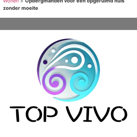
Wonen
>
Opbergmanden voor een opgeruimd huis
zonder moeite