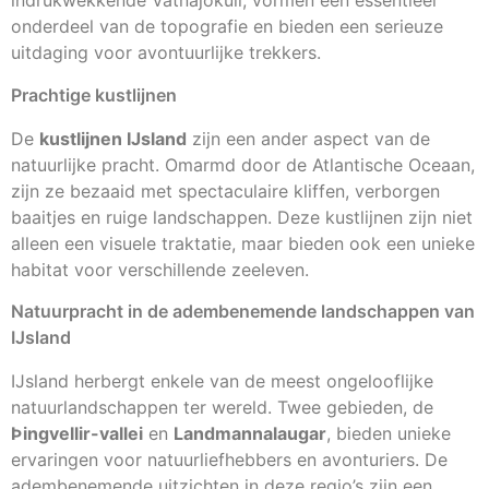
indrukwekkende Vatnajökull, vormen een essentieel
onderdeel van de topografie en bieden een serieuze
uitdaging voor avontuurlijke trekkers.
Prachtige kustlijnen
De
kustlijnen IJsland
zijn een ander aspect van de
natuurlijke pracht. Omarmd door de Atlantische Oceaan,
zijn ze bezaaid met spectaculaire kliffen, verborgen
baaitjes en ruige landschappen. Deze kustlijnen zijn niet
alleen een visuele traktatie, maar bieden ook een unieke
habitat voor verschillende zeeleven.
Natuurpracht in de adembenemende landschappen van
IJsland
IJsland herbergt enkele van de meest ongelooflijke
natuurlandschappen ter wereld. Twee gebieden, de
Þingvellir-vallei
en
Landmannalaugar
, bieden unieke
ervaringen voor natuurliefhebbers en avonturiers. De
adembenemende uitzichten in deze regio’s zijn een