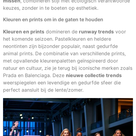
missen
, combineren stijl met ecologisch verantwoorde
keuzes, zonder in te boeten op esthetiek.
Kleuren en prints om in de gaten te houden
Kleuren en prints
domineren de
runway trends
voor
het komende seizoen. Pastelkleuren en heldere
neontinten zijn bijzonder populair, naast gedurfde
animal prints. De combinatie van verschillende prints,
met opvallende kleurenpaletten geïnspireerd door
natuur en cultuur, zie je terug bij iconische merken zoals
Prada en Balenciaga. Deze
nieuwe collectie trends
weerspiegelen een levendige en gedurfde sfeer die
perfect aansluit bij de lente/zomer.