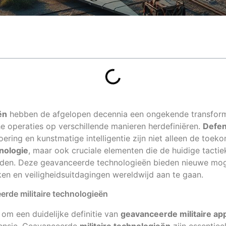
ën
hebben de afgelopen decennia een ongekende transform
he operaties op verschillende manieren herdefiniëren.
Defen
ering en kunstmatige intelligentie zijn niet alleen de toek
nologie
, maar ook cruciale elementen die de huidige tactie
eden. Deze geavanceerde technologieën bieden nieuwe mo
ken en veiligheidsuitdagingen wereldwijd aan te gaan.
erde militaire technologieën
 om een duidelijke definitie van
geavanceerde militaire ap