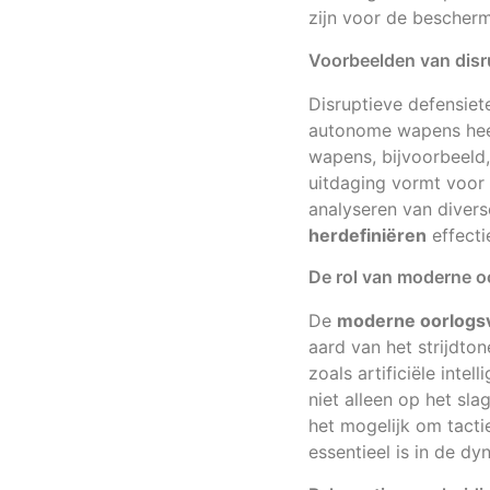
zijn voor de bescherm
Voorbeelden van disr
Disruptieve defensiet
autonome wapens heef
wapens, bijvoorbeeld, 
uitdaging vormt voor 
analyseren van divers
herdefiniëren
effecti
De rol van moderne o
De
moderne oorlogs
aard van het strijdto
zoals artificiële inte
niet alleen op het sl
het mogelijk om tacti
essentieel is in de 