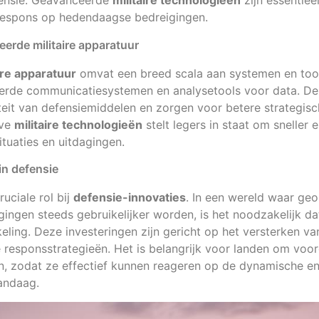
fensie. Geavanceerde
militaire technologieën
zijn essentie
respons op hedendaagse bedreigingen.
eerde militaire apparatuur
re apparatuur
omvat een breed scala aan systemen en too
erde communicatiesystemen en analysetools voor data. De
teit van defensiemiddelen en zorgen voor betere strategisc
eve
militaire technologieën
stelt legers in staat om sneller e
ituaties en uitdagingen.
in defensie
ruciale rol bij
defensie-innovaties
. In een wereld waar geo
gingen steeds gebruikelijker worden, is het noodzakelijk da
ling. Deze investeringen zijn gericht op het versterken va
 responsstrategieën. Het is belangrijk voor landen om voor
ën, zodat ze effectief kunnen reageren op de dynamische 
andaag.