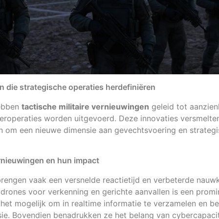
ën die strategische operaties herdefiniëren
hebben
tactische militaire vernieuwingen
geleid tot aanzien
eroperaties worden uitgevoerd. Deze innovaties versmelt
ën om een nieuwe dimensie aan gevechtsvoering en strategi
ernieuwingen en hun impact
rengen vaak een versnelde reactietijd en verbeterde nauwk
drones voor verkenning en gerichte aanvallen is een prom
et mogelijk om in realtime informatie te verzamelen en be
e. Bovendien benadrukken ze het belang van cybercapacite