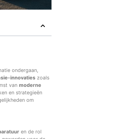
atie ondergaan,
sie-innovaties
zoals
omst van
moderne
ken en strategieën
gelijkheden om
paratuur
en de rol