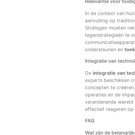
Relevantie voor huidi
In de context van hui
aanvulling op tradit
Strategen moeten rek
tegenstrategieën te o
communicatieapparatu
ondersteunen en
toek
Integratie van techno
De
integratie van te
experts beschikken ov
concepten te creëren.
operaties en de impac
veranderende wereld i
effectief reageren op
FAQ
Wat zijn de belangrij