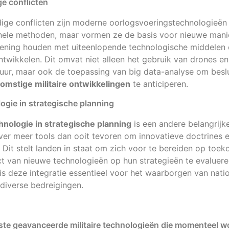
ge conflicten
dige conflicten zijn moderne oorlogsvoeringstechnologieën 
ionele methoden, maar vormen ze de basis voor nieuwe mani
ening houden met uiteenlopende technologische middelen 
ntwikkelen. Dit omvat niet alleen het gebruik van drones 
ur, maar ook de toepassing van big data-analyse om besl
omstige militaire ontwikkelingen
te anticiperen.
logie in strategische planning
chnologie in strategische planning
is een andere belangrijk
er meer tools dan ooit tevoren om innovatieve doctrines e
 Dit stelt landen in staat om zich voor te bereiden op toeko
t van nieuwe technologieën op hun strategieën te evalueren
s deze integratie essentieel voor het waarborgen van natio
 diverse bedreigingen.
kste geavanceerde militaire technologieën die momenteel w