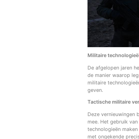
Militaire technologie
De afgelopen jaren 
de manier waarop leg
militaire technologie
geven.
Tactische militaire v
Deze vernieuwingen b
mee. Het gebruik van 
technologieën maken h
met ongekende precisi