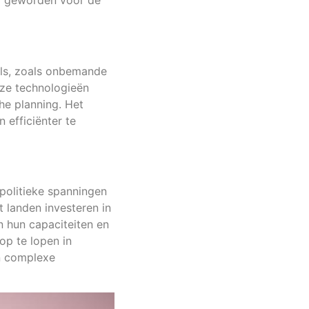
el geworden voor de
ls, zoals onbemande
ze technologieën
he planning. Het
n efficiënter te
politieke spanningen
t landen investeren in
n hun capaciteiten en
op te lopen in
en complexe