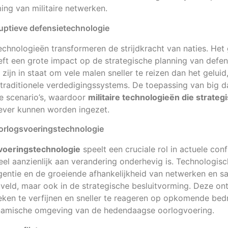
ing van militaire netwerken.
uptieve defensietechnologie
echnologieën transformeren de strijdkracht van naties. Het
t een grote impact op de strategische planning van defen
zijn in staat om vele malen sneller te reizen dan het gelui
traditionele verdedigingssystems. De toepassing van big da
e scenario’s, waardoor
militaire technologieën die strateg
ever kunnen worden ingezet.
orlogsvoeringstechnologie
voeringstechnologie
speelt een cruciale rol in actuele conf
neel aanzienlijk aan verandering onderhevig is. Technologis
lligentie en de groeiende afhankelijkheid van netwerken en sa
agveld, maar ook in de strategische besluitvorming. Deze o
eken te verfijnen en sneller te reageren op opkomende bed
dynamische omgeving van de hedendaagse oorlogvoering.