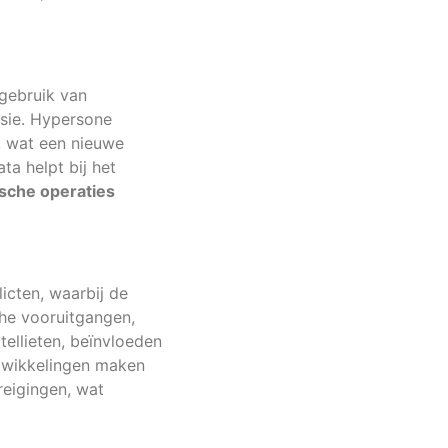
 gebruik van
sie. Hypersone
d, wat een nieuwe
ta helpt bij het
ische operaties
licten, waarbij de
che vooruitgangen,
tellieten, beïnvloeden
ntwikkelingen maken
reigingen, wat