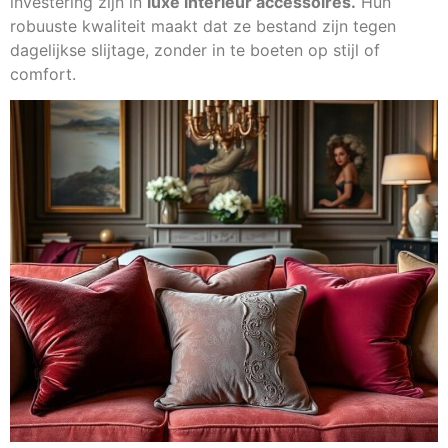
investering zijn in
luxe interieur accessoires.
Hun
robuuste kwaliteit maakt dat ze bestand zijn tegen
dagelijkse slijtage, zonder in te boeten op stijl of
comfort.