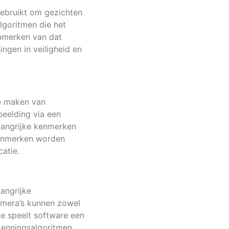
gebruikt om gezichten
lgoritmen die het
enmerken van dat
ingen in veiligheid en
te maken van
eelding via een
langrijke kenmerken
kenmerken worden
atie.
angrijke
amera’s kunnen zowel
e speelt software een
kenningsalgoritmen.