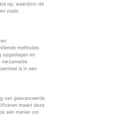
data op, waardoor de
gen zoals
van
hillende methodes
g opgeslagen en
n verzamelde
entieel is in een
ing van geavanceerde
tificeren maakt deze
 ook een manier om