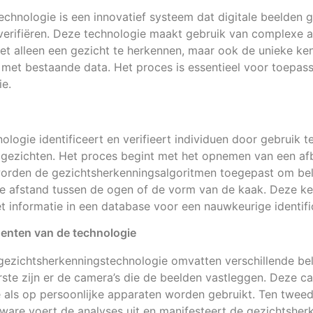
chnologie is een innovatief systeem dat digitale beelden 
e verifiëren. Deze technologie maakt gebruik van complexe a
et alleen een gezicht te herkennen, maar ook de unieke k
n met bestaande data. Het proces is essentieel voor toepass
ie.
ologie identificeert en verifieert individuen door gebruik 
 gezichten. Het proces begint met het opnemen van een afb
orden de gezichtsherkenningsalgoritmen toegepast om be
 de afstand tussen de ogen of de vorm van de kaak. Deze 
 informatie in een database voor een nauwkeurige identific
enten van de technologie
ezichtsherkenningstechnologie omvatten verschillende bel
ste zijn er de camera’s die de beelden vastleggen. Deze c
 als op persoonlijke apparaten worden gebruikt. Ten tweed
ftware voert de analyses uit en manifesteert de gezichtsher