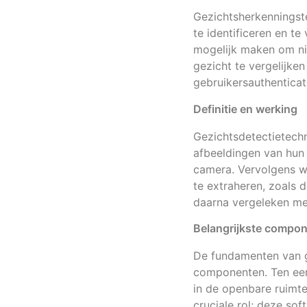
Gezichtsherkenningste
te identificeren en t
mogelijk maken om ni
gezicht te vergelijke
gebruikersauthenticat
Definitie en werking
Gezichtsdetectietechn
afbeeldingen van hun
camera. Vervolgens w
te extraheren, zoals
daarna vergeleken met
Belangrijkste compon
De fundamenten van g
componenten. Ten eer
in de openbare ruimte
cruciale rol; deze so