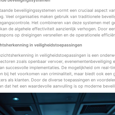
ande beveiligingssystemen
staande beveiligingssystemen vormt een cruciaal aspect va
g. Veel organisaties maken gebruik van traditionele beveil
oegangscontrole. Het combineren van deze systemen met 
kan de algehele effectiviteit aanzienlijk verhogen. Door ee
espons op dreigingen versnellen en de operationele efficiën
ichtsherkenning in veiligheidstoepassingen
gezichtsherkenning in veiligheidstoepassingen is een onder
ectoren zoals openbaar vervoer, evenementenbeveiliging en
an succesvolle implementaties. De mogelijkheid om real-time
en bij het voorkomen van criminaliteit, maar biedt ook een 
rs als klanten. Door de diverse toepassingen en voordele
n dat het een waardevolle aanvulling is op moderne beveili