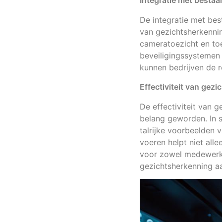
Integratie met besta
De integratie met be
van gezichtsherkennin
cameratoezicht en t
beveiligingssystemen 
kunnen bedrijven de r
Effectiviteit van gez
De effectiviteit van 
belang geworden. In s
talrijke voorbeelden v
voeren helpt niet alle
voor zowel medewerke
gezichtsherkenning aa