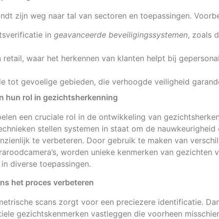
ndt zijn weg naar tal van sectoren en toepassingen. Voorbe
tsverificatie in
geavanceerde beveiligingssystemen
, zoals d
n retail, waar het herkennen van klanten helpt bij gepersona
e tot gevoelige gebieden, die verhoogde veiligheid garand
n hun rol in gezichtsherkenning
elen een cruciale rol in de ontwikkeling van gezichtsherke
hnieken stellen systemen in staat om de nauwkeurigheid en
zienlijk te verbeteren. Door gebruik te maken van verschi
fraroodcamera’s, worden unieke kenmerken van gezichten va
 in diverse toepassingen.
ns het proces verbeteren
metrische scans zorgt voor een preciezere identificatie. Da
iele gezichtskenmerken vastleggen die voorheen misschie