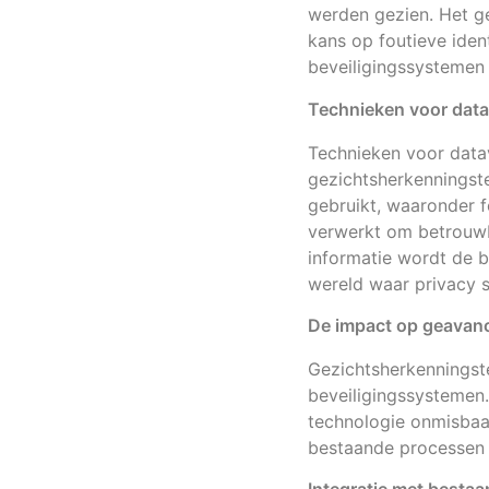
werden gezien. Het ge
kans op foutieve ident
beveiligingssystemen
Technieken voor dat
Technieken voor datav
gezichtsherkenningst
gebruikt, waaronder 
verwerkt om betrouwb
informatie wordt de be
wereld waar privacy s
De impact op geavan
Gezichtsherkenningst
beveiligingssystemen.
technologie onmisbaar
bestaande processen 