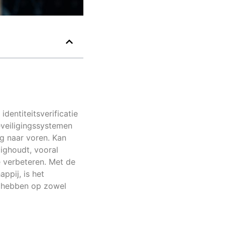
dentiteitsverificatie
eveiligingssystemen
g naar voren. Kan
zighoudt, vooral
e verbeteren. Met de
ppij, is het
n hebben op zowel