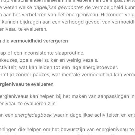
 op verschillende manieren manifesteren en de impact ervan
 te weten welke
dagelijkse gewoonten
de vermoeidheid kunn
 aan het verbeteren van het energieniveau. Hieronder volg
 kunnen bijdragen aan een verhoogd gevoel van vermoeidh
niveau te evalueren.
 die vermoeidheid verergeren
p of een inconsistente slaaproutine.
keuzes, zoals veel suiker en weinig vezels.
tiviteit, wat kan leiden tot een lage energietoevoer.
rmtijd zonder pauzes, wat mentale vermoeidheid kan vero
rgieniveau te evalueren
rgieniveaus kan helpen bij het maken van aanpassingen in 
niveau te evalueren zijn:
an een
energiedagboek
waarin dagelijkse activiteiten en e
eningen die helpen om het bewustzijn van energieniveau te