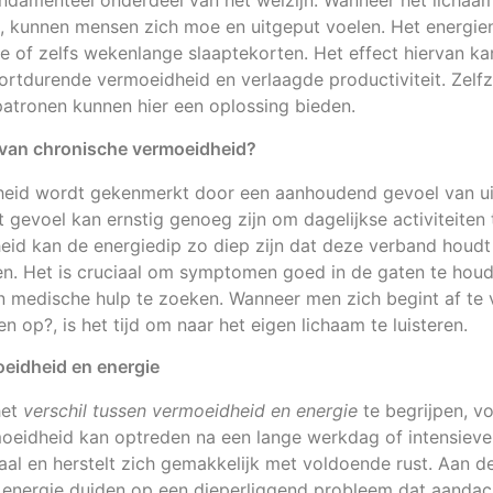
ndamenteel onderdeel van het welzijn. Wanneer het lichaam
en, kunnen mensen zich moe en uitgeput voelen. Het energie
 of zelfs wekenlange slaaptekorten. Het effect hiervan kan
oortdurende vermoeidheid en verlaagde productiviteit. Zelfz
atronen kunnen hier een oplossing bieden.
 van chronische vermoeidheid?
eid wordt gekenmerkt door een aanhoudend gevoel van uit
t gevoel kan ernstig genoeg zijn om dagelijkse activiteiten 
eid kan de energiedip zo diep zijn dat deze verband houd
. Het is cruciaal om symptomen goed in de gaten te houd
 medische hulp te zoeken. Wanneer men zich begint af te v
 op?, is het tijd om naar het eigen lichaam te luisteren.
oeidheid en energie
het
verschil tussen vermoeidheid en energie
te begrijpen, v
eidheid kan optreden na een lange werkdag of intensieve t
al en herstelt zich gemakkelijk met voldoende rust. Aan d
 energie duiden op een dieperliggend probleem dat aandac