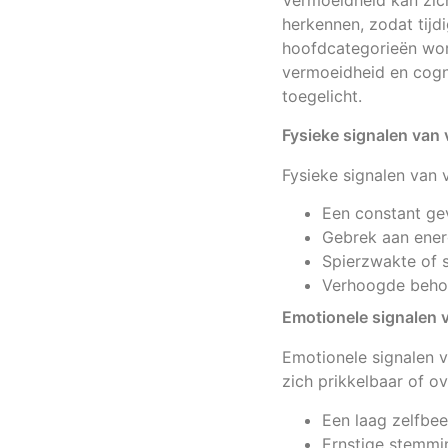
Vermoeidheid kan zich
herkennen, zodat tijd
hoofdcategorieën wor
vermoeidheid en cogn
toegelicht.
Fysieke signalen van
Fysieke signalen van
Een constant ge
Gebrek aan energ
Spierzwakte of s
Verhoogde behoe
Emotionele signalen 
Emotionele signalen 
zich prikkelbaar of o
Een laag zelfbee
Ernstige stemmi