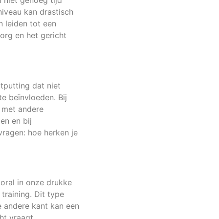
 niet genoeg tijd
niveau kan drastisch
 leiden tot een
org en het gericht
putting dat niet
te beïnvloeden. Bij
t met andere
en en bij
ragen: hoe herken je
ooral in onze drukke
raining. Dit type
e andere kant kan een
ht vraagt.