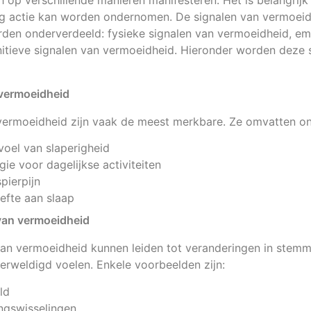
 op verschillende manieren manifesteren. Het is belangrijk
ig actie kan worden ondernomen. De signalen van vermoeid
den onderverdeeld: fysieke signalen van vermoeidheid, em
itieve signalen van vermoeidheid. Hieronder worden deze 
 vermoeidheid
 vermoeidheid zijn vaak de meest merkbare. Ze omvatten o
voel van slaperigheid
ie voor dagelijkse activiteiten
pierpijn
fte aan slaap
van vermoeidheid
van vermoeidheid kunnen leiden tot veranderingen in stem
verweldigd voelen. Enkele voorbeelden zijn:
ld
ngswisselingen