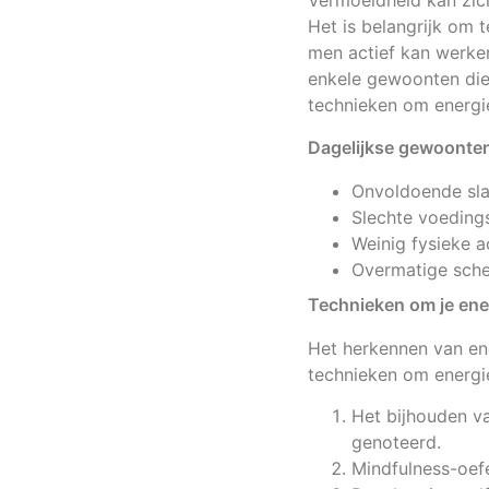
Vermoeidheid kan zich
Het is belangrijk om
men actief kan werken
enkele gewoonten die
technieken om energie
Dagelijkse gewoonten
Onvoldoende slaa
Slechte voedings
Weinig fysieke ac
Overmatige sche
Technieken om je ene
Het herkennen van ene
technieken om energie
Het bijhouden v
genoteerd.
Mindfulness-oef