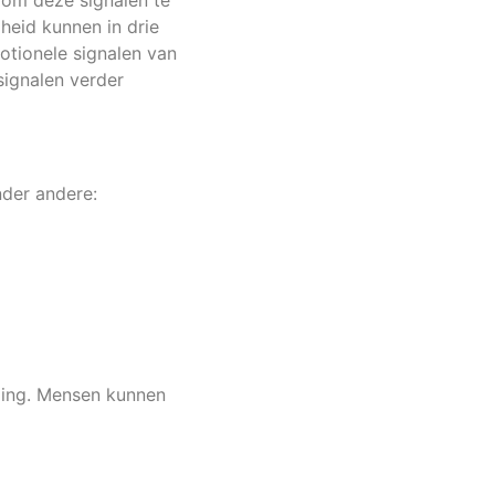
 om deze signalen te
heid kunnen in drie
otionele signalen van
signalen verder
nder andere:
ming. Mensen kunnen