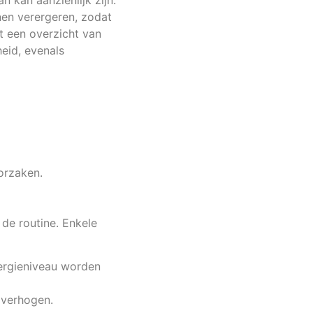
 kan aanzienlijk zijn.
en verergeren, zodat
t een overzicht van
eid, evenals
orzaken.
de routine. Enkele
nergieniveau worden
 verhogen.