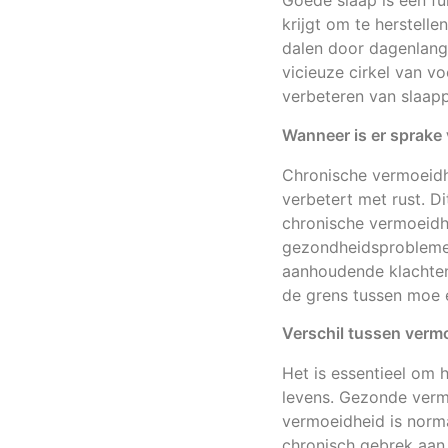
Goede slaap is een fu
krijgt om te herstell
dalen door dagenlange
vicieuze cirkel van v
verbeteren van slaapp
Wanneer is er sprake
Chronische vermoeidh
verbetert met rust. Di
chronische vermoeidh
gezondheidsproblemen
aanhoudende klachten
de grens tussen moe en
Verschil tussen verm
Het is essentieel om 
levens. Gezonde vermo
vermoeidheid is norma
chronisch gebrek aan