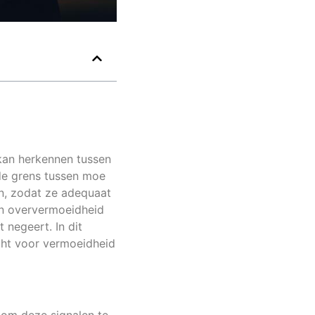
 kan herkennen tussen
 de grens tussen moe
en, zodat ze adequaat
an oververmoeidheid
 negeert. In dit
ht voor vermoeidheid