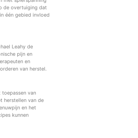
an met spierspanning
op de overtuiging dat
in één gebied invloed
chael Leahy de
ische pijn en
herapeuten en
vorderen van herstel.
et toepassen van
t herstellen van de
zenuwpijn en het
cipes kunnen