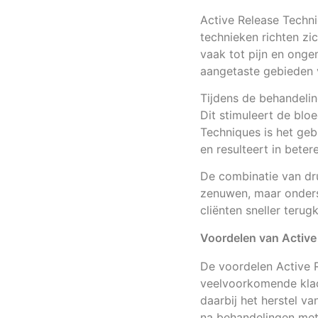
Active Release Techn
technieken richten zi
vaak tot pijn en onge
aangetaste gebieden v
Tijdens de behandelin
Dit stimuleert de blo
Techniques is het geb
en resulteert in betere
De combinatie van dru
zenuwen, maar onderst
cliënten sneller teru
Voordelen van Active
De voordelen Active 
veelvoorkomende klac
daarbij het herstel va
na behandelingen met