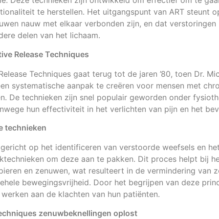
ie. Deze technieken zijn ontwikkeld om effectief om te ga
tionaliteit te herstellen. Het uitgangspunt van ART steunt 
nuwen nauw met elkaar verbonden zijn, en dat verstoringen 
ere delen van het lichaam.
ive Release Techniques
elease Techniques gaat terug tot de jaren ’80, toen Dr. Mi
en systematische aanpak te creëren voor mensen met chron
. De technieken zijn snel populair geworden onder fysiot
wege hun effectiviteit in het verlichten van pijn en het be
de technieken
 gericht op het identificeren van verstoorde weefsels en h
uktechnieken om deze aan te pakken. Dit proces helpt bij he
pieren en zenuwen, wat resulteert in de vermindering van 
ehele bewegingsvrijheid. Door het begrijpen van deze prin
 werken aan de klachten van hun patiënten.
echniques zenuwbeknellingen oplost