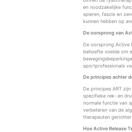
binnen de fysiotherap
en noodzakelijke func
spieren, fascie en ze
kunnen hebben op and
De oorsprong van Act
De oorsprong Active R
behoefte voelde om e
bewegingsbeperkingen
sportprofessionals van
De principes achter 
De principes ART zijn
specifieke rek- en dr
normale functie van s
verbeteren van de alg
therapeuten gerichter
Hoe Active Release T