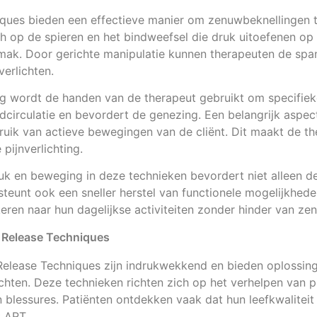
iques bieden een effectieve manier om zenuwbeknellingen 
ch op de spieren en het bindweefsel die druk uitoefenen op
mak. Door gerichte manipulatie kunnen therapeuten de spa
erlichten.
g wordt de handen van de therapeut gebruikt om specifieke
edcirculatie en bevordert de genezing. Een belangrijk aspec
ruik van actieve bewegingen van de cliënt. Dit maakt de t
 pijnverlichting.
k en beweging in deze technieken bevordert niet alleen de 
eunt ook een sneller herstel van functionele mogelijkhed
gkeren naar hun dagelijkse activiteiten zonder hinder van ze
 Release Techniques
Release Techniques zijn indrukwekkend en bieden oplossin
hten. Deze technieken richten zich op het verhelpen van p
n blessures. Patiënten ontdekken vaak dat hun leefkwaliteit 
 ART.