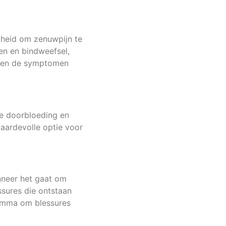
kheid om zenuwpijn te
en en bindweefsel,
lleen de symptomen
de doorbloeding en
waardevolle optie voor
nneer het gaat om
ssures die ontstaan
gramma om blessures