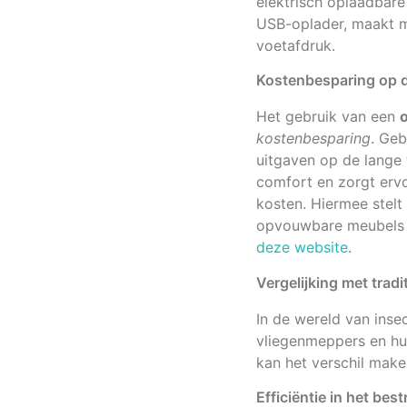
elektrisch oplaadbar
USB-oplader, maakt m
voetafdruk.
Kostenbesparing op d
Het gebruik van een
kostenbesparing
. Geb
uitgaven op de lange
comfort en zorgt ervo
kosten. Hiermee stel
opvouwbare meubels d
deze website
.
Vergelijking met trad
In de wereld van insec
vliegenmeppers en hun
kan het verschil make
Efficiëntie in het bes