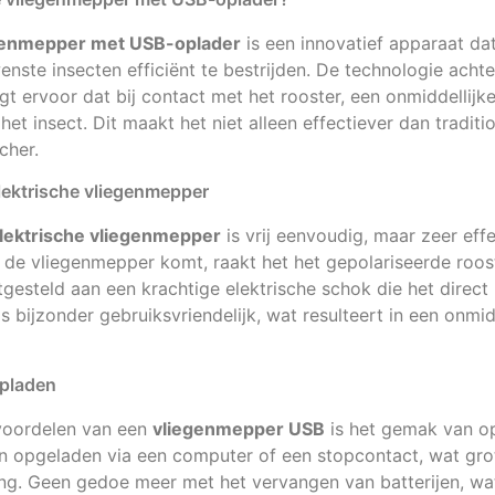
egenmepper met USB-oplader
is een innovatief apparaat dat
ste insecten efficiënt te bestrijden. De technologie acht
t ervoor dat bij contact met het rooster, een onmiddellijk
et insect. Dit maakt het niet alleen effectiever dan tradit
cher.
lektrische vliegenmepper
lektrische vliegenmepper
is vrij eenvoudig, maar zeer effe
n de vliegenmepper komt, raakt het het gepolariseerde roo
gesteld aan een krachtige elektrische schok die het direct u
s bijzonder gebruiksvriendelijk, wat resulteert in een onmid
pladen
voordelen van een
vliegenmepper USB
is het gemak van o
 opgeladen via een computer of een stopcontact, wat grot
ng. Geen gedoe meer met het vervangen van batterijen, wa