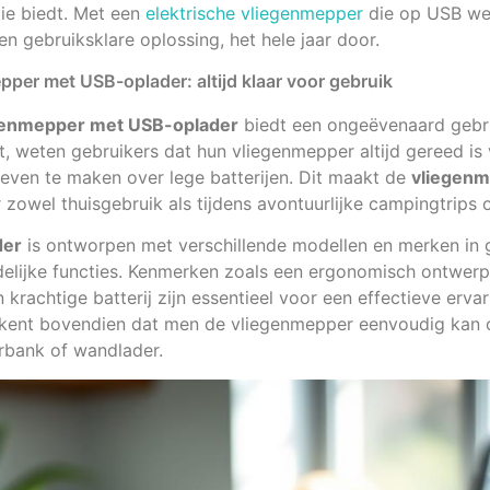
tie biedt. Met een
elektrische vliegenmepper
die op USB wer
en gebruiksklare oplossing, het hele jaar door.
pper met USB-oplader: altijd klaar voor gebruik
egenmepper met USB-oplader
biedt een ongeëvenaard gebr
, weten gebruikers dat hun vliegenmepper altijd gereed is
even te maken over lege batterijen. Dit maakt de
vliegenm
 zowel thuisgebruik als tijdens avontuurlijke campingtrips o
der
is ontworpen met verschillende modellen en merken in 
delijke functies. Kenmerken zoals een ergonomisch ontwerp,
krachtige batterij zijn essentieel voor een effectieve erv
kent bovendien dat men de vliegenmepper eenvoudig kan 
rbank of wandlader.