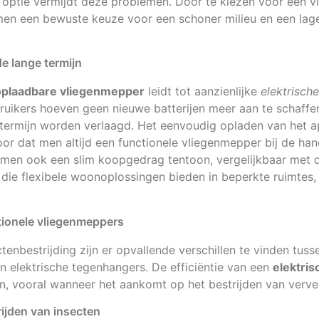
e optie vermijdt deze problemen. Door te kiezen voor een 
en een bewuste keuze voor een schoner milieu en een lag
e lange termijn
oplaadbare vliegenmepper
leidt tot aanzienlijke
elektrisch
ruikers hoeven geen nieuwe batterijen meer aan te schaff
 termijn worden verlaagd. Het eenvoudig opladen van het a
or dat men altijd een functionele vliegenmepper bij de han
t men ook een slim koopgedrag tentoon, vergelijkbaar met 
ie flexibele woonoplossingen bieden in beperkte ruimtes,
itionele vliegenmeppers
tenbestrijding zijn er opvallende verschillen te vinden tusse
 elektrische tegenhangers. De efficiëntie van een
elektri
n, vooral wanneer het aankomt op het bestrijden van verve
trijden van insecten