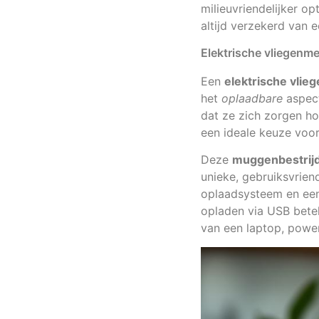
milieuvriendelijker op
altijd verzekerd van e
Elektrische vliegenme
Een
elektrische vli
het
oplaadbare
aspect
dat ze zich zorgen ho
een ideale keuze voor
Deze
muggenbestrij
unieke, gebruiksvrien
oplaadsysteem en een 
opladen via USB bete
van een laptop, powe