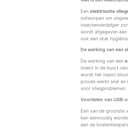
Een
elektrische vli
ontworpen om ongewen
insectenverdelger
zorg
wordt afgegeven aan h
ook een stuk hygiënis
De werking van een e
De werking van een
e
insect in de buurt va
wordt het insect bloot
proces werkt snel en i
voor vliegproblemen.
Voordelen van USB-o
Een van de grootste 
kan eenvoudig worden
aan de kostenbespari