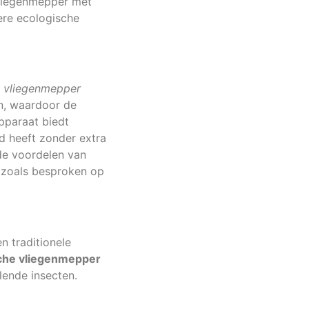
vliegenmepper met
ere ecologische
e vliegenmepper
en, waardoor de
pparaat biedt
d heeft zonder extra
de voordelen van
 zoals besproken op
n traditionele
sche vliegenmepper
lende insecten.