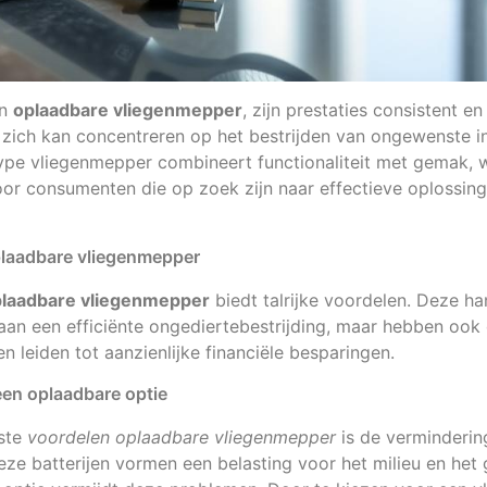
en
oplaadbare vliegenmepper
, zijn prestaties consistent e
 zich kan concentreren op het bestrijden van ongewenste i
ype vliegenmepper combineert functionaliteit met gemak, w
or consumenten die op zoek zijn naar effectieve oplossing
plaadbare vliegenmepper
laadbare vliegenmepper
biedt talrijke voordelen. Deze h
j aan een efficiënte ongediertebestrijding, maar hebben ook
n leiden tot aanzienlijke financiële besparingen.
een oplaadbare optie
kste
voordelen oplaadbare vliegenmepper
is de verminderin
ze batterijen vormen een belasting voor het milieu en het