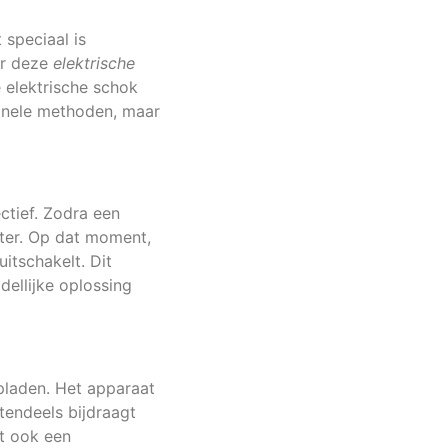
 speciaal is
er deze
elektrische
e elektrische schok
ionele methoden, maar
ctief. Zodra een
ster. Op dat moment,
itschakelt. Dit
dellijke oplossing
pladen. Het apparaat
endeels bijdraagt
t ook een