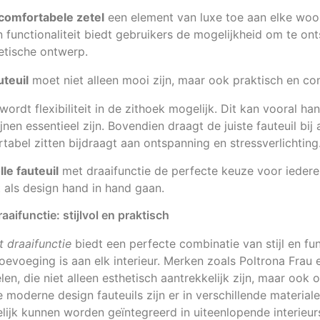
comfortabele zetel
een element van luxe toe aan elke wo
n functionaliteit biedt gebruikers de mogelijkheid om te on
etische ontwerp.
uteuil
moet niet alleen mooi zijn, maar ook praktisch en co
wordt flexibiliteit in de zithoek mogelijk. Dit kan vooral han
ijnen essentieel zijn. Bovendien draagt de juiste fauteuil bi
tabel zitten bijdraagt aan ontspanning en stressverlichting
olle fauteuil
met draaifunctie de perfecte keuze voor ieder
 als design hand in hand gaan.
aaifunctie: stijlvol en praktisch
t draaifunctie
biedt een perfecte combinatie van stijl en fun
oevoeging is aan elk interieur. Merken zoals Poltrona Frau 
en, die niet alleen esthetisch aantrekkelijk zijn, maar ook
moderne design fauteuils zijn er in verschillende material
jk kunnen worden geïntegreerd in uiteenlopende interieurst