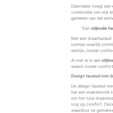
Daarnaast voegt een
combinatie van stijl e
genieten van het esth
“Een
stijlvolle fa
Met een draaifauteuil 
ruimtes waarbij zichtl
welzijn, omdat comfor
Al met al is een
stijlv
waarin zowel comfort
Design fauteuil met dr
De
design fauteuil me
het een waardevolle t
om hun luxe draaistoel
oog op comfort. Deze 
waardoor ze gemakkeli