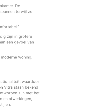
onkamer. De
tspannen terwijl ze
mfortabel.”
dig zijn in grotere
j aan een gevoel van
.
e moderne woning,
ctionaliteit, waardoor
en Vitra staan bekend
 ontworpen zijn met het
en en afwerkingen,
ijlen.