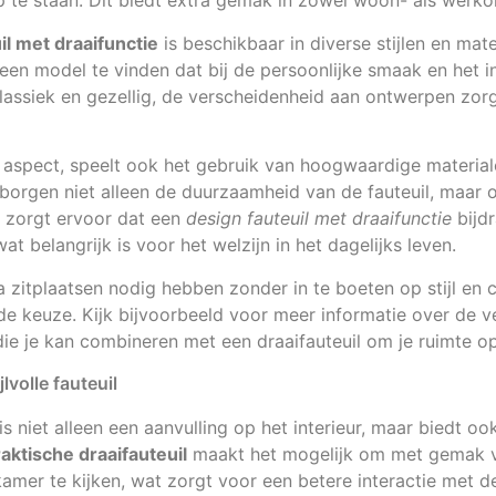
p te staan. Dit biedt extra gemak in zowel woon- als werk
il met draaifunctie
is beschikbaar in diverse stijlen en mate
n model te vinden dat bij de persoonlijke smaak en het in
lassiek en gezellig, de verscheidenheid aan ontwerpen zorg
 aspect, speelt ook het gebruik van hoogwaardige materiale
borgen niet alleen de duurzaamheid van de fauteuil, maar 
 zorgt ervoor dat een
design fauteuil met draaifunctie
bijd
t belangrijk is voor het welzijn in het dagelijks leven.
 zitplaatsen nodig hebben zonder in te boeten op stijl en 
nde keuze. Kijk bijvoorbeeld voor meer informatie over de v
ie je kan combineren met een draaifauteuil om je ruimte op
lvolle fauteuil
is niet alleen een aanvulling op het interieur, maar biedt oo
aktische draaifauteuil
maakt het mogelijk om met gemak v
amer te kijken, wat zorgt voor een betere interactie met de