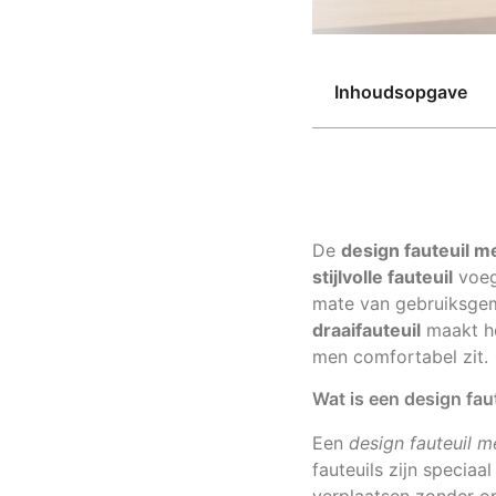
Inhoudsopgave
De
design fauteuil m
stijlvolle fauteuil
voegt
mate van gebruiksgem
draaifauteuil
maakt he
men comfortabel zit.
Wat is een design fau
Een
design fauteuil m
fauteuils zijn specia