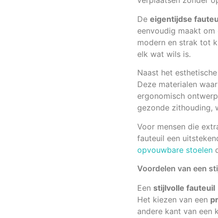
verplaatsen zonder o
De
eigentijdse fauteu
eenvoudig maakt om ee
modern en strak tot k
elk wat wils is.
Naast het esthetische
Deze materialen waar
ergonomisch ontwerp
gezonde zithouding, wa
Voor mensen die extra
fauteuil een uitsteke
opvouwbare stoelen
d
Voordelen van een stij
Een
stijlvolle fauteuil
Het kiezen van een
pr
andere kant van een k