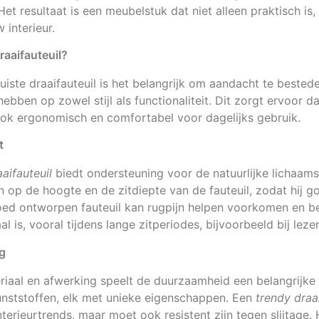
Het resultaat is een meubelstuk dat niet alleen praktisch is
 interieur.
draaifauteuil?
juiste draaifauteuil is het belangrijk om aandacht te bested
ebben op zowel stijl als functionaliteit. Dit zorgt ervoor da
ook ergonomisch en comfortabel voor dagelijks gebruik.
t
aifauteuil
biedt ondersteuning voor de natuurlijke lichaams
n op de hoogte en de zitdiepte van de fauteuil, zodat hij go
ed ontworpen fauteuil kan rugpijn helpen voorkomen en 
al is, vooral tijdens lange zitperiodes, bijvoorbeeld bij lez
ng
riaal en afwerking speelt de duurzaamheid een belangrijke 
kunststoffen, elk met unieke eigenschappen. Een
trendy draai
interieurtrends, maar moet ook resistent zijn tegen slijtage