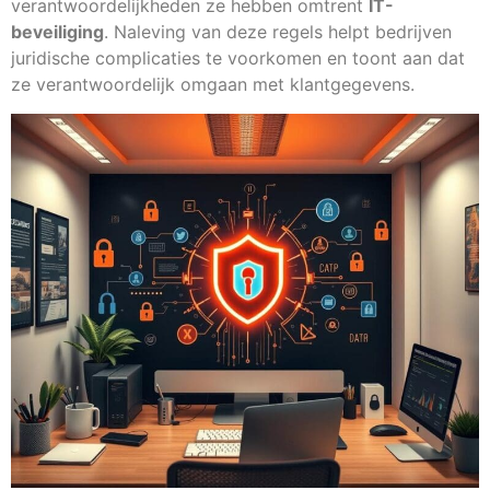
verantwoordelijkheden ze hebben omtrent
IT-
beveiliging
. Naleving van deze regels helpt bedrijven
juridische complicaties te voorkomen en toont aan dat
ze verantwoordelijk omgaan met klantgegevens.