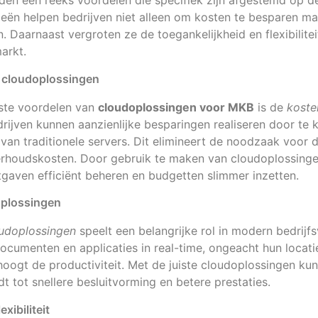
den een reeks voordelen die specifiek zijn afgestemd op d
eën helpen bedrijven niet alleen om kosten te besparen m
n. Daarnaast vergroten ze de toegankelijkheid en flexibiliteit
arkt.
 cloudoplossingen
kste voordelen van
cloudoplossingen voor MKB
is de
koste
drijven kunnen aanzienlijke besparingen realiseren door te 
 van traditionele servers. Dit elimineert de noodzaak voor
erhoudskosten. Door gebruik te maken van cloudoplossing
itgaven efficiënt beheren en budgetten slimmer inzetten.
oplossingen
oudoplossingen
speelt een belangrijke rol in modern bedrij
cumenten en applicaties in real-time, ongeacht hun locati
ogt de productiviteit. Met de juiste cloudoplossingen kun
t tot snellere besluitvorming en betere prestaties.
xibiliteit