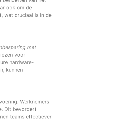
e behoeften van het
aar ook om de
, wat cruciaal is in de
nbesparing met
kiezen voor
 dure hardware-
en, kunnen
fsvoering. Werknemers
e. Dit bevordert
nen teams effectiever