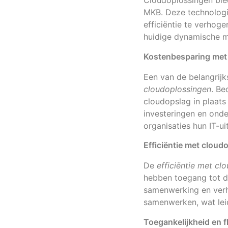
Cloudoplossingen bie
MKB. Deze technologi
efficiëntie te verhoge
huidige dynamische m
Kostenbesparing met
Een van de belangrij
cloudoplossingen
. Be
cloudopslag in plaats
investeringen en ond
organisaties hun IT-u
Efficiëntie met cloud
De
efficiëntie met cl
hebben toegang tot do
samenwerking en verho
samenwerken, wat leid
Toegankelijkheid en fle