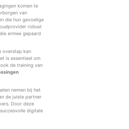
dagingen komen te
arborgen van
en die hun gevoelige
loudprovider robust
s die ermee gepaard
e overstap kan
et is essentieel om
 ook de training van
ossingen
elen nemen bij het
an de juiste partner
kers. Door deze
succesvolle digitale