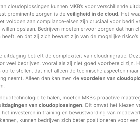
 van cloudoplossingen kunnen MKB’s voor verschillende uit
est prominente zorgen is de
veiligheid in de cloud
. Het wa
t voldoen aan compliance-eisen zijn cruciaal voor bedrijv
d willen opslaan. Bedrijven moeten ervoor zorgen dat hun c
 heeft, en dat zij zich bewust zijn van de mogelijke risico’
e uitdaging betreft de complexiteit van cloudmigratie. Dez
 veel bedrijven, vooral als zij niet goed voorbereid zijn. H
 op te stellen, dat niet alleen de technische aspecten maar
ing neemt. Alleen dan kan men de
voordelen van cloudopl
n.
cloudtechnologie te halen, moeten MKB’s proactive maatreg
uitdagingen van cloudoplossingen
. Dit omvat het kiezen v
n het investeren in training en bewustwording van medewer
erkennen, kunnen bedrijven zich beter positioneren voor een 