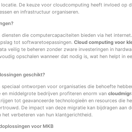
e locatie. De keuze voor cloudcomputing heeft invloed op
essen en infrastructuur organiseren.
ingen?
 diensten die computercapaciteiten bieden via het internet
opslag tot softwaretoepassingen.
Cloud computing voor kle
ta veilig te beheren zonder zware investeringen in hardwa
envoudig opschalen wanneer dat nodig is, wat hen helpt in 
plossingen geschikt?
 speciaal ontworpen voor organisaties die behoefte hebben a
e en middelgrote bedrijven profiteren enorm van
cloudmigr
krijgen tot geavanceerde technologieën en resources die h
ertrouwd. De impact van deze migratie kan bijdragen aan d
n het verbeteren van hun klantgerichtheid.
udoplossingen voor MKB