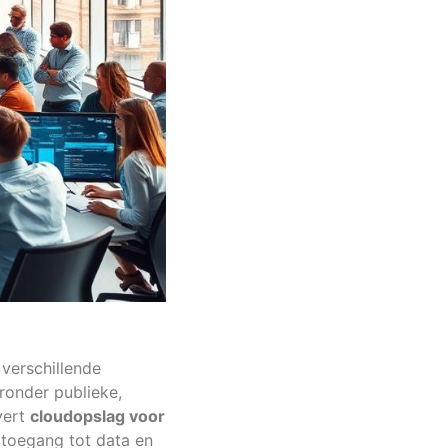
verschillende
ronder publieke,
vert
cloudopslag voor
r toegang tot data en