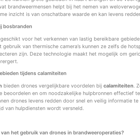
wat brandweermensen helpt bij het nemen van weloverwoge
ltime inzicht is van onschatbare waarde en kan levens redde
ij bosbranden
 geschikt voor het verkennen van lastig bereikbare gebiede
t gebruik van thermische camera’s kunnen ze zelfs de hotsp
ecteren zijn. Deze technologie maakt het mogelijk om gerich
rergert.
gebieden tijdens calamiteiten
n
bieden drones vergelijkbare voordelen bij
calamiteiten
. 
 beoordelen en om noodzakelijke hulpbronnen effectief te 
nnen drones levens redden door snel en veilig informatie te
jd van hulpdiensten wordt versneld.
n van het gebruik van drones in brandweeroperaties?