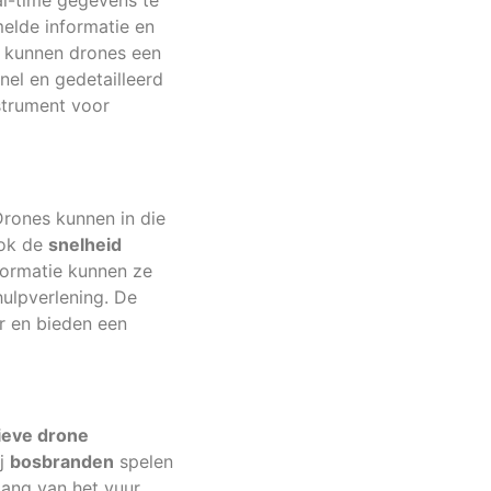
al-time gegevens te
melde informatie en
d, kunnen drones een
nel en gedetailleerd
strument voor
Drones kunnen in die
ook de
snelheid
formatie kunnen ze
hulpverlening. De
ar en bieden een
ieve drone
ij
bosbranden
spelen
gang van het vuur