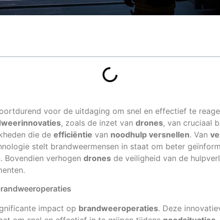
oortdurend voor de uitdaging om snel en effectief te reag
dweerinnovaties
, zoals de inzet van
drones
, van cruciaal 
jkheden die de
efficiëntie
van
noodhulp versnellen
. Van
ve
hnologie stelt brandweermensen in staat om beter geïnform
n. Bovendien verhogen
drones
de veiligheid van de hulpverl
menten.
 brandweeroperaties
gnificante impact op
brandweeroperaties
. Deze innovatie