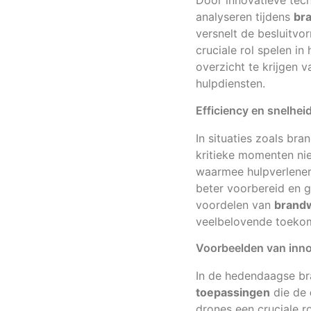
Door innovatieve tech
analyseren tijdens
br
versnelt de besluitvo
cruciale rol spelen i
overzicht te krijgen 
hulpdiensten.
Efficiency en snelhei
In situaties zoals br
kritieke momenten nie
waarmee hulpverleners
beter voorbereid en ge
voordelen van
brand
veelbelovende toekom
Voorbeelden van inno
In de hedendaagse bra
toepassingen
die de
drones een cruciale r