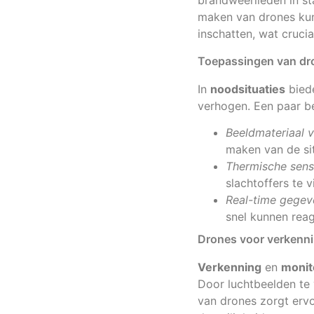
brandweerlieden in sta
maken van drones ku
inschatten, wat crucia
Toepassingen van dro
In
noodsituaties
biede
verhogen. Een paar bel
Beeldmateriaal 
maken van de sit
Thermische sens
slachtoffers te 
Real-time gegev
snel kunnen rea
Drones voor verkenni
Verkenning
en
monit
Door luchtbeelden te 
van drones zorgt ervo