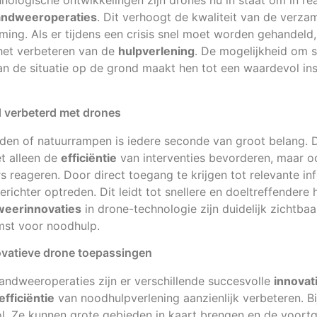
nologische ontwikkelingen zijn drones nu in staat om in re
andweeroperaties
. Dit verhoogt de kwaliteit van de verza
rming. Als er tijdens een crisis snel moet worden gehandel
n het verbeteren van de
hulpverlening
. De mogelijkheid om s
van de situatie op de grond maakt hen tot een waardevol in
d verbeterd met drones
anden of natuurrampen is iedere seconde van groot belang. 
t alleen de
efficiëntie
van interventies bevorderen, maar 
 reageren. Door direct toegang te krijgen tot relevante in
richter optreden. Dit leidt tot snellere en doeltreffendere 
weerinnovaties
in drone-technologie zijn duidelijk zichtba
st voor noodhulp.
vatieve drone toepassingen
ndweeroperaties zijn er verschillende succesvolle
innovat
efficiëntie
van noodhulpverlening aanzienlijk verbeteren. B
ol. Ze kunnen grote gebieden in kaart brengen en de voort