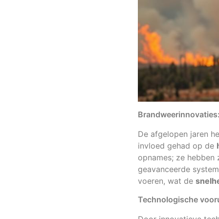
Brandweerinnovaties
De afgelopen jaren h
invloed gehad op de
opnames; ze hebben zi
geavanceerde systeme
voeren, wat de
snelh
Technologische vooru