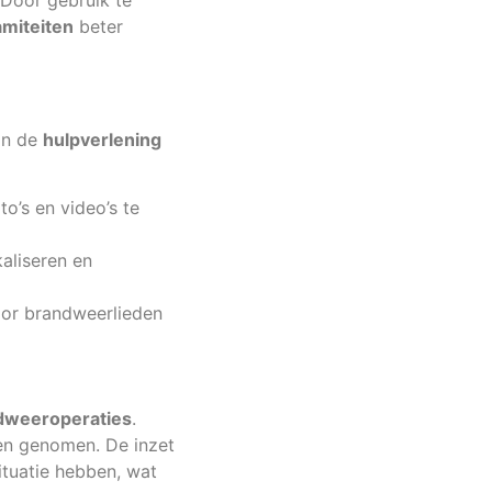
 Door gebruik te
amiteiten
beter
van de
hulpverlening
o’s en video’s te
aliseren en
or brandweerlieden
dweeroperaties
.
den genomen. De inzet
ituatie hebben, wat