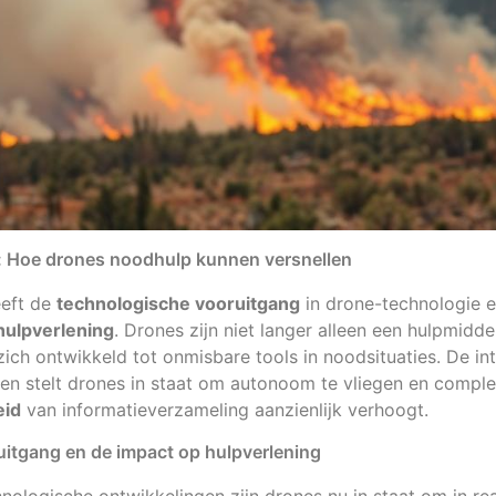
: Hoe drones noodhulp kunnen versnellen
eeft de
technologische vooruitgang
in drone-technologie e
hulpverlening
. Drones zijn niet langer alleen een hulpmidde
ch ontwikkeld tot onmisbare tools in noodsituaties. De int
n stelt drones in staat om autonoom te vliegen en complex
eid
van informatieverzameling aanzienlijk verhoogt.
itgang en de impact op hulpverlening