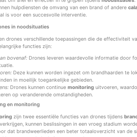
at om snel en effectief in te grijpen tijdens
noodsituaties
.
nnen hulpdiensten de omvang van een brand of andere
cal
al is voor een succesvolle interventie.
nes in noodsituaties
n drones verschillende toepassingen die de effectiviteit 
angrijke functies zijn:
van bovenaf:
Drones leveren waardevolle informatie door fot
uatie.
oren:
Deze kunnen worden ingezet om brandhaarden te lok
vinden in moeilijk toegankelijke gebieden.
ens:
Drones kunnen continue
monitoring
uitvoeren, waardo
geren op veranderende omstandigheden.
ng en monitoring
oring
zijn twee essentiële functies van drones tijdens
bran
verkrijgen, kunnen beslissingen in een vroeg stadium wor
or dat brandweerlieden een beter totaaloverzicht van de s