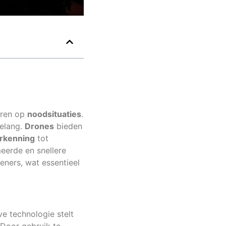
eren op
noodsituaties
.
belang.
Drones
bieden
rkenning
tot
eerde en snellere
eners, wat essentieel
ve technologie stelt