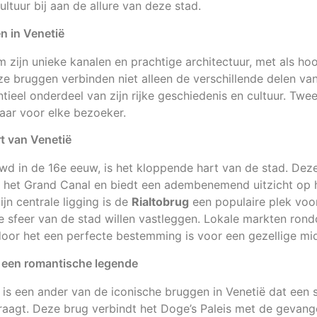
ultuur bij aan de allure van deze stad.
n in Venetië
 zijn unieke kanalen en prachtige architectuur, met als h
ze bruggen verbinden niet alleen de verschillende delen va
ieel onderdeel van zijn rijke geschiedenis en cultuur. Twee
baar voor elke bezoeker.
rt van Venetië
wd in de 16e eeuw, is het kloppende hart van de stad. De
t het Grand Canal en biedt een adembenemend uitzicht op 
n centrale ligging is de
Rialtobrug
een populaire plek voo
de sfeer van de stad willen vastleggen. Lokale markten ron
oor het een perfecte bestemming is voor een gezellige mi
 een romantische legende
is een ander van de iconische bruggen in Venetië dat een 
aagt. Deze brug verbindt het Doge’s Paleis met de gevange