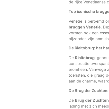
de rijke Venetiaanse c
Top iconische brugge
Venetië is beroemd om
bruggen Venetië
. De
vormen ook een essent
bijzonder, zijn onmis
De Rialtobrug: het ha
De
Rialtobrug
, gebou
constructie overspan
eromheen. Vanwege zij
toeristen, die graag 
aan de charme, waard
De Brug der Zuchten:
De
Brug der Zuchten
lading met zich meedr