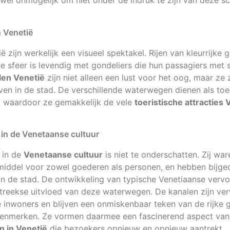
ijwel onmogelijk om niet onder de indruk te zijn van deze s
 Venetië
 zijn werkelijk een visueel spektakel. Rijen van kleurrijke
de sfeer is levendig met gondeliers die hun passagiers met s
len Venetië
zijn niet alleen een lust voor het oog, maar ze 
even in de stad. De verschillende waterwegen dienen als 
n, waardoor ze gemakkelijk de vele
toeristische attracties 
 in de Venetaanse cultuur
 in de
Venetaanse cultuur
is niet te onderschatten. Zij wa
rmiddel voor zowel goederen als personen, en hebben bijg
n de stad. De ontwikkeling van typische Venetiaanse vervo
streekse uitvloed van deze waterwegen. De kanalen zijn ve
e inwoners en blijven een onmiskenbaar teken van de rijke 
ë kenmerken. Ze vormen daarmee een fascinerend aspect van
 in Venetië
die bezoekers opnieuw en opnieuw aantrekt.