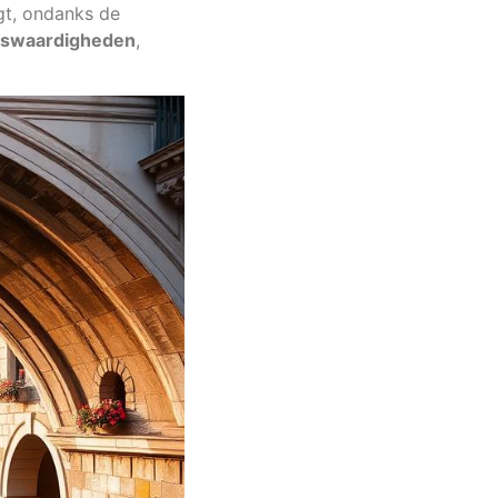
gt, ondanks de
nswaardigheden
,