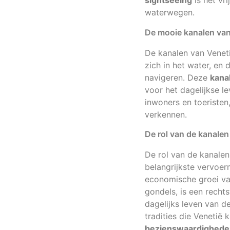
sightseeing
is het vr
waterwegen.
De mooie kanalen van
De kanalen van Venetië
zich in het water, en 
navigeren. Deze
kana
voor het dagelijkse l
inwoners en toeriste
verkennen.
De rol van de kanalen
De rol van de kanalen
belangrijkste vervoe
economische groei va
gondels, is een recht
dagelijks leven van d
tradities die Veneti
bezienswaardigheden