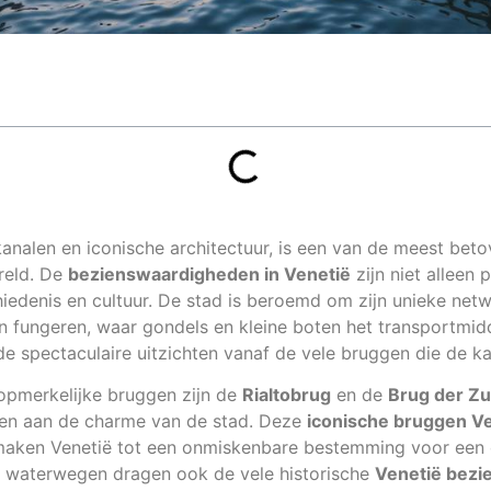
kanalen en iconische architectuur, is een van de meest bet
reld. De
bezienswaardigheden in Venetië
zijn niet alleen 
iedenis en cultuur. De stad is beroemd om zijn unieke net
en fungeren, waar gondels en kleine boten het transportmidd
e spectaculaire uitzichten vanaf de vele bruggen die de k
opmerkelijke bruggen zijn de
Rialtobrug
en de
Brug der Z
en aan de charme van de stad. Deze
iconische bruggen V
aken Venetië tot een onmiskenbare bestemming voor een o
de waterwegen dragen ook de vele historische
Venetië bez