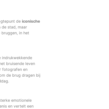
oogtepunt de
iconische
n de stad, maar
 bruggen, in het
ze indrukwekkende
het bruisende leven
r fotografen en
dom de brug dragen bij
ddag.
sterke emotionele
nis en vertelt een