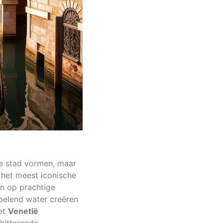
de stad vormen, maar
 het meest iconische
en op prachtige
belend water creëren
het
Venetië