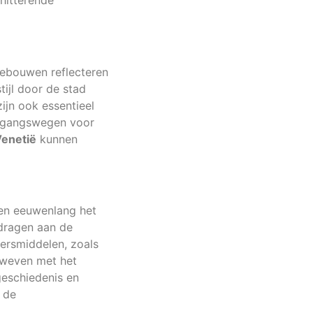
chitterende
 gebouwen reflecteren
tijl door de stad
zijn ook essentieel
toegangswegen voor
Venetië
kunnen
ren eeuwenlang het
edragen aan de
ersmiddelen, zoals
rweven met het
geschiedenis en
 de