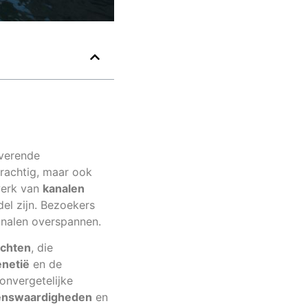
overende
prachtig, maar ook
werk van
kanalen
el zijn. Bezoekers
analen overspannen.
uchten
, die
enetië
en de
nvergetelijke
ienswaardigheden
en