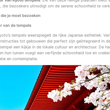
uur van Kyoto tempels
. Elk van deze heilige plaatsen biedt 
r
, die bezoekers uitnodigt om de serene schoonheid te ver
 die je moet bezoeken
ur van de tempels
yoto’s tempels weerspiegelt de rijke Japanse esthetiek. Va
nstructies tot gebouwen die perfect zijn geïntegreerd in de
tempel een kijkje in de lokale cultuur en architectuur. De 
 hun tuinen voegt een verfijnde schoonheid toe en creëert
atie en contemplatie.