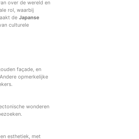
van over de wereld en
le rol, waarbij
maakt de
Japanse
van culturele
 gouden façade, en
 Andere opmerkelijke
ekers.
tectonische wonderen
bezoeken.
en esthetiek, met