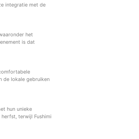
e integratie met de
 waaronder het
venement is dat
 comfortabele
n de lokale gebruiken
met hun unieke
herfst, terwijl Fushimi