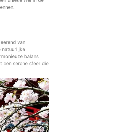
een unieke wei in de
kennen.
rieerend van
 natuurlijke
harmonieuze balans
 een serene sfeer die