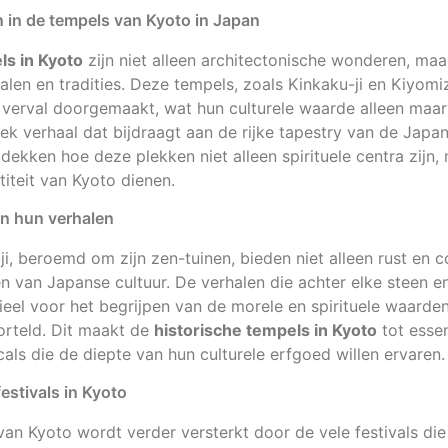
in de tempels van Kyoto in Japan
ls in Kyoto
zijn niet alleen architectonische wonderen, ma
en en tradities. Deze tempels, zoals Kinkaku-ji en Kiyom
 verval doorgemaakt, wat hun culturele waarde alleen maar
ek verhaal dat bijdraagt aan de rijke tapestry van de Japans
dekken hoe deze plekken niet alleen spirituele centra zijn,
iteit van Kyoto dienen.
en hun verhalen
i, beroemd om zijn zen-tuinen, bieden niet alleen rust en 
den van Japanse cultuur. De verhalen die achter elke steen
tieel voor het begrijpen van de morele en spirituele waarde
orteld. Dit maakt de
historische tempels in Kyoto
tot essen
cals die de diepte van hun culturele erfgoed willen ervaren.
estivals in Kyoto
van Kyoto wordt verder versterkt door de vele festivals die