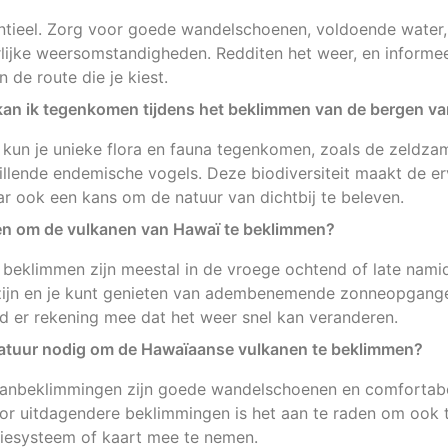
entieel. Zorg voor goede wandelschoenen, voldoende water,
lijke weersomstandigheden. Redditen het weer, en informe
 de route die je kiest.
 kan ik tegenkomen tijdens het beklimmen van de bergen v
g kun je unieke flora en fauna tegenkomen, zoals de zeldz
illende endemische vogels. Deze biodiversiteit maakt de erv
ar ook een kans om de natuur van dichtbij te beleven.
jden om de vulkanen van Hawaï te beklimmen?
e beklimmen zijn meestal in de vroege ochtend of late nam
zijn en je kunt genieten van adembenemende zonneopgang
d er rekening mee dat het weer snel kan veranderen.
ratuur nodig om de Hawaïaanse vulkanen te beklimmen?
anbeklimmingen zijn goede wandelschoenen en comfortabe
oor uitdagendere beklimmingen is het aan te raden om ook 
tiesysteem of kaart mee te nemen.