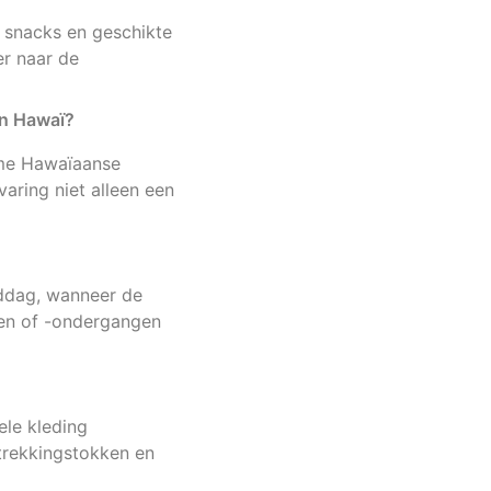
 snacks en geschikte
er naar de
an Hawaï?
ame Hawaïaanse
aring niet alleen een
iddag, wanneer de
en of -ondergangen
le kleding
trekkingstokken en