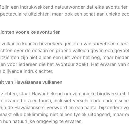
ï
zijn een indrukwekkend natuurwonder dat elke avonturier
n spectaculaire uitzichten, maar ook een schat aan unieke e
.
hten voor elke avonturier
e vulkanen kunnen bezoekers genieten van
adembenemende 
chten over de oceaan en groene valleien geven een gevoe
tzichten zijn niet alleen een lust voor het oog, maar biede
den voor iedereen die het avontuur zoekt. Het ervaren van
 blijvende indruk achter.
teit van Hawaïaanse vulkanen
tzichten, staat Hawaï bekend om zijn unieke biodiversiteit.
eldzame flora en fauna, inclusief verschillende endemische
zijn de Hawaïaanse silversword en een aantal bijzondere v
aakt elke beklimming niet alleen fysiek uitdagend, maar 
 hun natuurlijke omgeving te ervaren.