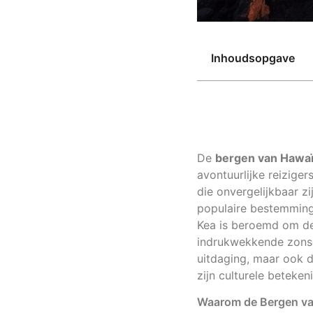
Inhoudsopgave
De
bergen van Hawa
avontuurlijke reiziger
die onvergelijkbaar z
populaire bestemming
Kea is beroemd om de 
indrukwekkende zonso
uitdaging, maar ook 
zijn culturele betekeni
Waarom de Bergen van