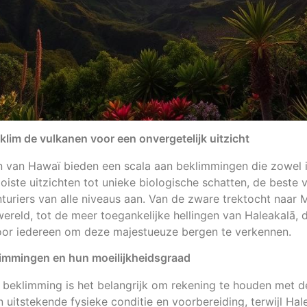
lim de vulkanen voor een onvergetelijk uitzicht
n van Hawaï bieden een scala aan beklimmingen die zowel
ooiste uitzichten tot unieke biologische schatten, de best
turiers van alle niveaus aan. Van de zware trektocht naar 
wereld, tot de meer toegankelijke hellingen van Haleakalā,
oor iedereen om deze majestueuze bergen te verkennen.
immingen en hun moeilijkheidsgraad
n beklimming is het belangrijk om rekening te houden met d
 uitstekende fysieke conditie en voorbereiding, terwijl Hal