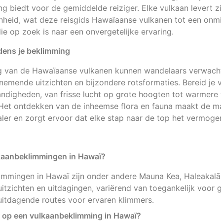
g biedt voor de gemiddelde reiziger. Elke vulkaan levert zi
nheid, wat deze reisgids Hawaïaanse vulkanen tot een onm
ie op zoek is naar een onvergetelijke ervaring.
dens je beklimming
g van de Hawaïaanse vulkanen kunnen wandelaars verwach
mende uitzichten en bijzondere rotsformaties. Bereid je 
ndigheden, van frisse lucht op grote hoogten tot warmere
Het ontdekken van de inheemse flora en fauna maakt de maa
ler en zorgt ervoor dat elke stap naar de top het vermoge
lkaanbeklimmingen in Hawaï?
immingen in Hawaï zijn onder andere Mauna Kea, Haleakalā
uitzichten en uitdagingen, variërend van toegankelijk voor
uitdagende routes voor ervaren klimmers.
r op een vulkaanbeklimming in Hawaï?