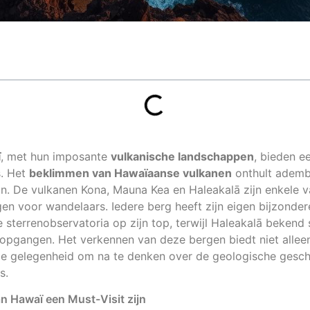
ï
, met hun imposante
vulkanische landschappen
, bieden e
s. Het
beklimmen van Hawaïaanse vulkanen
onthult ademb
ijn. De vulkanen Kona, Mauna Kea en Haleakalā zijn enkele 
en voor wandelaars. Iedere berg heeft zijn eigen bijzond
sterrenobservatoria op zijn top, terwijl Haleakalā bekend 
pgangen. Het verkennen van deze bergen biedt niet alleen
de gelegenheid om na te denken over de geologische gesch
s.
 Hawaï een Must-Visit zijn