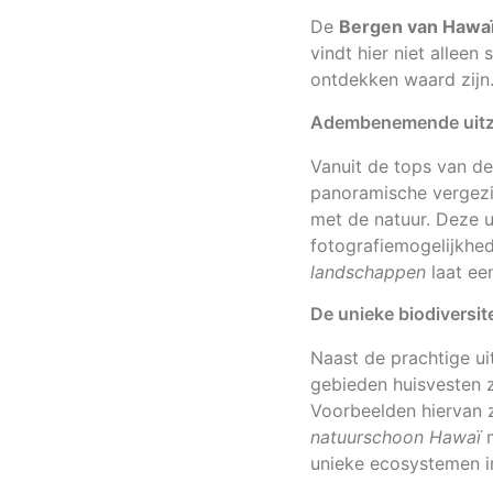
De
Bergen van Hawa
vindt hier niet allee
ontdekken waard zijn
Adembenemende uitzic
Vanuit de tops van d
panoramische vergezi
met de natuur. Deze ui
fotografiemogelijkhe
landschappen
laat een
De unieke biodiversi
Naast de prachtige ui
gebieden huisvesten z
Voorbeelden hiervan 
natuurschoon Hawaï
m
unieke ecosystemen in