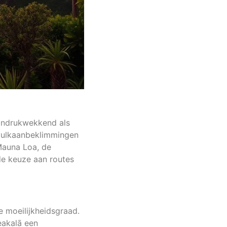
 indrukwekkend als
e vulkaanbeklimmingen
Mauna Loa, de
 de keuze aan routes
e moeilijkheidsgraad.
eakalā een