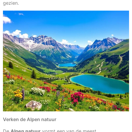
gezien.
Verken de Alpen natuur
De
Alpen natuur
vormt een van de meest